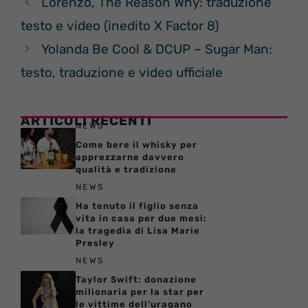
Lorenzo, The Reason Why: traduzione
testo e video (inedito X Factor 8)
Yolanda Be Cool & DCUP – Sugar Man:
testo, traduzione e video ufficiale
ARTICOLI RECENTI
NEWS
Come bere il whisky per
apprezzarne davvero
qualità e tradizione
NEWS
Ha tenuto il figlio senza
vita in casa per due mesi:
la tragedia di Lisa Marie
Presley
NEWS
Taylor Swift: donazione
milionaria per la star per
le vittime dell’uragano