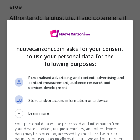
eroe
Affrontando la giustizia, il suo potere era il
popolo
Il nemico è letale, un re si regale
nuovecanzoni.com asks for your consent
Ho visto il volto di Jim Crow sotto un’aquila
to use your personal data for the
calva
following purposes:
L’arma più grande è quello di rimanere
Personalised advertising and content, advertising and
content measurement, audience research and
tranquillo
services development
Noi cantiamo, la nostra musica sono i tagli
Store and/or access information on a device
dai quali sanguiniamo
Learn more
Da qualche parte nel sogno abbiamo avuto
Your personal data will be processed and information from
your device (cookies, unique identifiers, and other device
un’epifania
data) may be stored by, accessed by and shared with 319
partners, or used specifically by this site. We and our partners