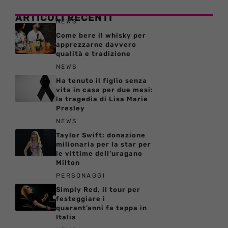
ARTICOLI RECENTI
NEWS
Come bere il whisky per
apprezzarne davvero
qualità e tradizione
NEWS
Ha tenuto il figlio senza
vita in casa per due mesi:
la tragedia di Lisa Marie
Presley
NEWS
Taylor Swift: donazione
milionaria per la star per
le vittime dell’uragano
Milton
PERSONAGGI
Simply Red, il tour per
festeggiare i
quarant’anni fa tappa in
Italia