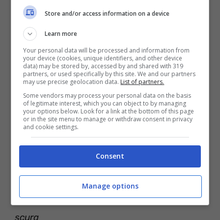
Se il Signore non mi perdonerà
Store and/or access information on a device
Avrei ancora la mia baby e la mia ragazza
Learn more
avrebbe me
Your personal data will be processed and information from
your device (cookies, unique identifiers, and other device
Mentre baciavo la mia baby
data) may be stored by, accessed by and shared with 319
partners, or used specifically by this site. We and our partners
Lei posò dolcemente suo amore verso il
may use precise geolocation data.
List of partners.
Some vendors may process your personal data on the basis
basso
of legitimate interest, which you can object to by managing
your options below. Look for a link at the bottom of this page
Nella luce bassa della lampada, ero libero
or in the site menu to manage or withdraw consent in privacy
and cookie settings.
Paradiso e Inferno erano parole per me
Consent
[x2 Ritornello:]
Quando arriva il mio momento
Manage options
Mettimi dolcemente nella fredda terra
scura