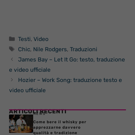
Categorie
Testi
,
Video
Tag
Chic
,
Nile Rodgers
,
Traduzioni
James Bay – Let It Go: testo, traduzione
e video ufficiale
Hozier – Work Song: traduzione testo e
video ufficiale
ARTICOLI RECENTI
NEWS
Come bere il whisky per
apprezzarne davvero
qualità e tradizione