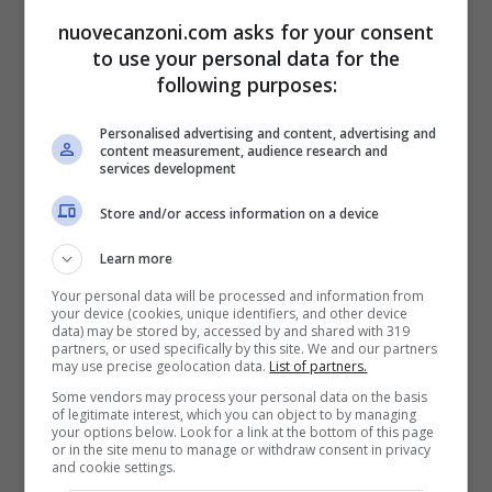
nuovecanzoni.com asks for your consent
to use your personal data for the
following purposes:
Equal days an nights
Personalised advertising and content, advertising and
all around the world
content measurement, audience research and
services development
there was an explosion
Store and/or access information on a device
(the clock keeps turning)
i was more alive
Learn more
Your personal data will be processed and information from
(it’s getting late)
your device (cookies, unique identifiers, and other device
data) may be stored by, accessed by and shared with 319
if you work your music
partners, or used specifically by this site. We and our partners
may use precise geolocation data.
List of partners.
let it assemble our devotion
Some vendors may process your personal data on the basis
of legitimate interest, which you can object to by managing
smash after smash after smash
your options below. Look for a link at the bottom of this page
or in the site menu to manage or withdraw consent in privacy
i appreciate all the gifts i was given
and cookie settings.