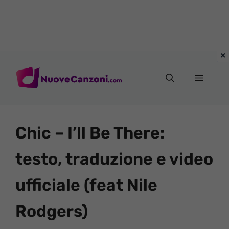
Vai
al
Menu
contenuto
Chic – I’ll Be There:
testo, traduzione e video
ufficiale (feat Nile
Rodgers)