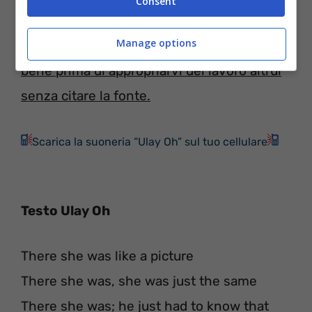
Consent
ulteriori informazioni sul copyright vi
Manage options
invitiamo a leggere il disclaimer. Pensateci
bene prima di appropriarvi del lavoro altrui
senza citare la fonte.
Scarica la suoneria “Ulay Oh” sul tuo cellulare
Testo Ulay Oh
There she was like a picture
There she was, she was just the same
There she was; he just had to know that