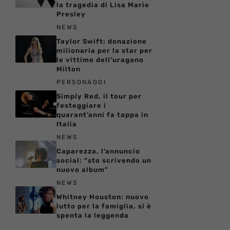
la tragedia di Lisa Marie
Presley
NEWS
Taylor Swift: donazione
milionaria per la star per
le vittime dell’uragano
Milton
PERSONAGGI
Simply Red, il tour per
festeggiare i
quarant’anni fa tappa in
Italia
NEWS
Caparezza, l’annuncio
social: “sto scrivendo un
nuovo album”
NEWS
Whitney Houston: nuovo
lutto per la famiglia, si è
spenta la leggenda