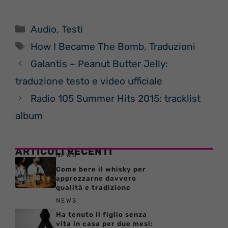
Categorie
Audio
,
Testi
Tag
How I Became The Bomb
,
Traduzioni
Galantis – Peanut Butter Jelly:
traduzione testo e video ufficiale
Radio 105 Summer Hits 2015: tracklist
album
ARTICOLI RECENTI
NEWS
Come bere il whisky per
apprezzarne davvero
qualità e tradizione
NEWS
Ha tenuto il figlio senza
vita in casa per due mesi: