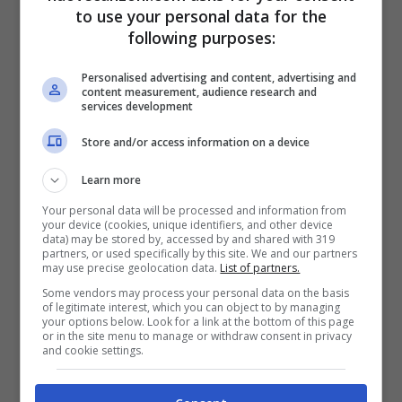
Eccoli lì, erano gli stessi
to use your personal data for the
following purposes:
Erano lì, ma egli è andato via ed i suoi
occhi potevano solo dire
Personalised advertising and content, advertising and
content measurement, audience research and
Ulay, Ulay, Oh
services development
Store and/or access information on a device
Learn more
Your personal data will be processed and information from
your device (cookies, unique identifiers, and other device
data) may be stored by, accessed by and shared with 319
partners, or used specifically by this site. We and our partners
may use precise geolocation data.
List of partners.
Some vendors may process your personal data on the basis
of legitimate interest, which you can object to by managing
your options below. Look for a link at the bottom of this page
or in the site menu to manage or withdraw consent in privacy
and cookie settings.
Fonte: www.nuovecanzoni.com. Per