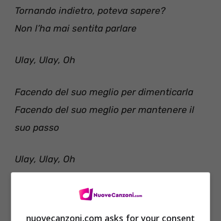
Tornando indietro, poteva sapere?
Non l’ha mai sentita parlare
Ulay, Ulay, Oh
Facendo del suo meglio per dimenticarla
Facendo del suo meglio per mantenere il
suo passo
Ulay, Ulay, Oh
Ulay, Ulay, Oh
Eccoli lì come una foto
nuovecanzoni.com asks for your consent