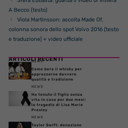
Sfera Ebbasta: guarda il video di Visiera
A Becco (testo)
Viola Martinsson: ascolta Made Of,
colonna sonora dello spot Volvo 2016 (testo
e traduzione) + video ufficiale
ARTICOLI RECENTI
NEWS
Come bere il whisky per
apprezzarne davvero
qualità e tradizione
NEWS
Ha tenuto il figlio senza
vita in casa per due mesi:
la tragedia di Lisa Marie
Presley
NEWS
Taylor Swift: donazione