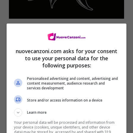
nuovecanzoni.com asks for your consent
to use your personal data for the
following purposes:
Personalised advertising and content, advertising and
content measurement, audience research and
services development
Store and/or access information on a device
Tracklist Hellvisback Platinum – Salmo
Learn more
album
(Disponibile su Amazon nelle
Your personal data will be processed and information from
your device (cookies, unique identifiers, and other device
versioni
2 CD Audio
–
Edizione Deluxe [2CD
data) may be stored by, accessed by and shared with 319