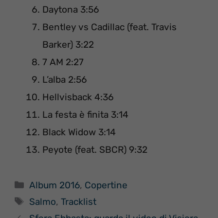
Daytona 3:56
Bentley vs Cadillac (feat. Travis
Barker) 3:22
7 AM 2:27
L’alba 2:56
Hellvisback 4:36
La festa è finita 3:14
Black Widow 3:14
Peyote (feat. SBCR) 9:32
Categorie
Album 2016
,
Copertine
Tag
Salmo
,
Tracklist