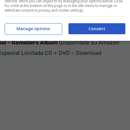
interest, which you can object to by managing your options below. Look
for a link at the bottom of this page or in the site menu to manage or
withdraw consent in privacy and cookie settings.
Manage options
Consent
cial – Gemeliers Album
(Disponibile su Amazon
Especial Limitada CD + DVD
–
Download