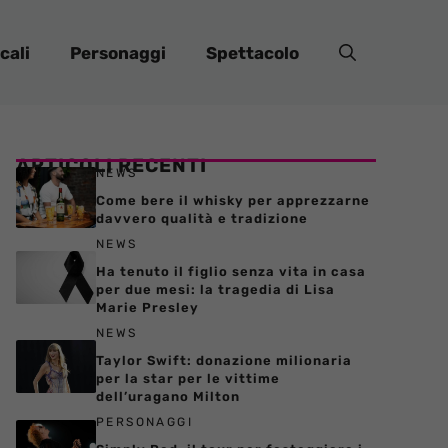
cali
Personaggi
Spettacolo
ARTICOLI RECENTI
NEWS
Come bere il whisky per apprezzarne
davvero qualità e tradizione
NEWS
Ha tenuto il figlio senza vita in casa
per due mesi: la tragedia di Lisa
Marie Presley
NEWS
Taylor Swift: donazione milionaria
per la star per le vittime
dell’uragano Milton
PERSONAGGI