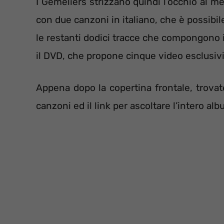
I Gemeliers strizzano quindi l’occhio al m
con due canzoni in italiano, che è possibil
le restanti dodici tracce che compongono i
il DVD, che propone cinque video esclusivi 
Appena dopo la copertina frontale, trovate 
canzoni ed il link per ascoltare l’intero al