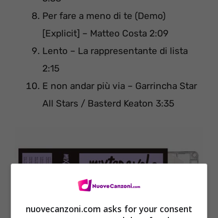
Per fare a meno di te (Demo)
[Explicit] – Matteo Costa 2:09
Lento – La rappresentante di lista
2:15
E non andar più via – Garrincha Star
All Stars / Basterd Keaton 3:35
nuovecanzoni.com asks for your consent