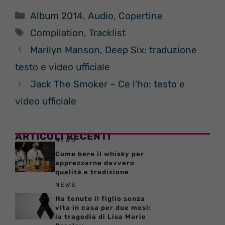
Categorie
Album 2014
,
Audio
,
Copertine
Tag
Compilation
,
Tracklist
Marilyn Manson, Deep Six: traduzione
testo e video ufficiale
Jack The Smoker – Ce l’ho: testo e
video ufficiale
ARTICOLI RECENTI
NEWS
Come bere il whisky per
apprezzarne davvero
qualità e tradizione
NEWS
Ha tenuto il figlio senza
vita in casa per due mesi:
la tragedia di Lisa Marie