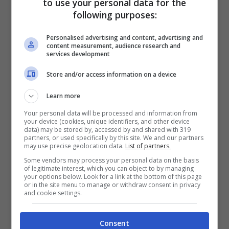
to use your personal data for the
following purposes:
Personalised advertising and content, advertising and
content measurement, audience research and
services development
Store and/or access information on a device
Learn more
Your personal data will be processed and information from
your device (cookies, unique identifiers, and other device
Tracklist Garrincha Mixtape vol. 2 –
data) may be stored by, accessed by and shared with 319
partners, or used specifically by this site. We and our partners
Autunno 2014 – Fatti di nebbia
may use precise geolocation data.
List of partners.
Some vendors may process your personal data on the basis
(
Disponibile su Amazon
)
of legitimate interest, which you can object to by managing
your options below. Look for a link at the bottom of this page
or in the site menu to manage or withdraw consent in privacy
and cookie settings.
Streaming gratis
Consent
Il terzo pezzo – Magellano con The