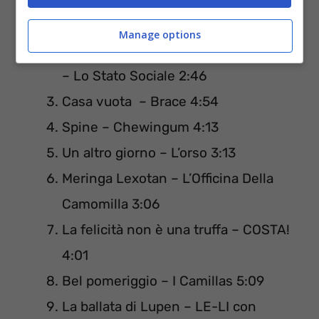
Sweet Life Society 3:12
Manage options
Io, te e Carlo Marx
(Versione Lounge)
– Lo Stato Sociale 2:46
Casa vuota – Brace 4:54
Spine – Chewingum 4:13
Un altro giorno – L’orso 3:13
Meringa Lexotan – L’Officina Della
Camomilla 3:06
La felicità non è una truffa – COSTA!
4:01
Bel pomeriggio – I Camillas 5:09
La ballata di Lupen – LE-LI con