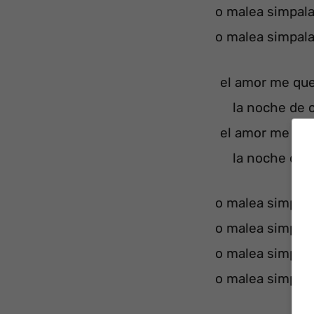
o malea simpal
o malea simpal
el amor me qu
la noche de c
el amor me qu
la noche de c
o malea simpal
o malea simpal
o malea simpal
o malea simpal