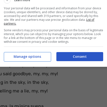
Learn more
Your personal data will be processed and information from your device
(cookies, unique identifiers, and other device data) may be stored by,
accessed by and shared with 319 partners, or used specifically by this
site. We and our partners may use precise geolocation data.
List of
partners.
Some vendors may process your personal data on the basis of legitimate
interest, which you can object to by managing your options below. Look
for a link at the bottom of this page or in the site menu to manage or
withdraw consent in privacy and cookie settings.
Manage options
Consent
 let you cry, let you cry
ou said goodbye, my, my, my!
ing in the sky, in the sky,
elling me a lie, my, my!
ema, la música suena