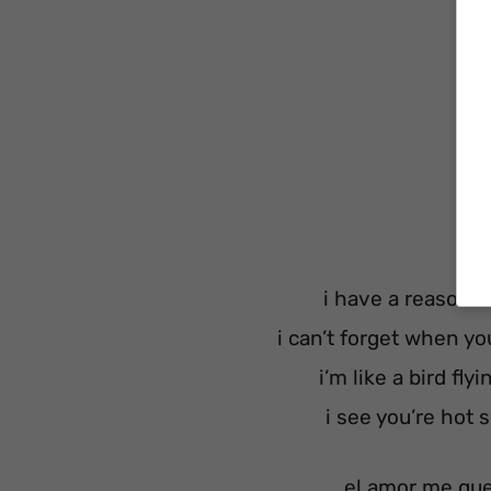
i have a reason to
i can’t forget when y
i’m like a bird fly
i see you’re hot s
el amor me qu