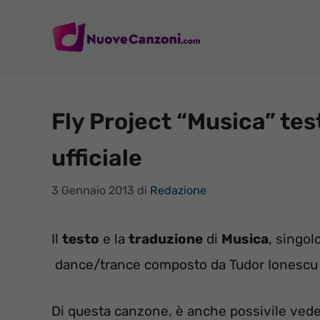
Vai
al
contenuto
Fly Project “Musica” tes
ufficiale
3 Gennaio 2013
di
Redazione
Il
testo
e la
traduzione
di
Musica
, singol
dance/trance composto da Tudor Ionescu
Di questa canzone, è anche possivile vede