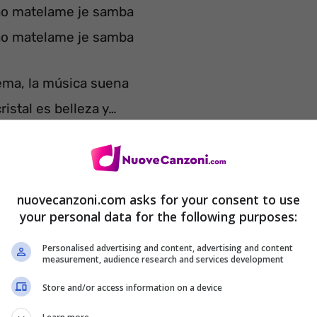
ao matelame je samba
ao matelame je samba
ema, la música suena
ristal es belleza y…
ema, la música suena
ristal es belleza y…
nuovecanzoni.com asks for your consent to use
ao matelame je samba
your personal data for the following purposes:
ao matelame je samba
Personalised advertising and content, advertising and content
ao matelame je samba
measurement, audience research and services development
ao matelame je samba
Store and/or access information on a device