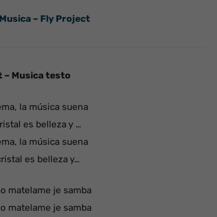
 Musica – Fly Project
t – Musica testo
ema, la música suena
istal es belleza y …
ema, la música suena
ristal es belleza y…
ao matelame je samba
ao matelame je samba