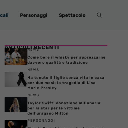
cali
Personaggi
Spettacolo
ARTICOLI RECENTI
NEWS
Come bere il whisky per apprezzarne
davvero qualità e tradizione
NEWS
Ha tenuto il figlio senza vita in casa
per due mesi: la tragedia di Lisa
Marie Presley
NEWS
Taylor Swift: donazione milionaria
per la star per le vittime
dell’uragano Milton
PERSONAGGI