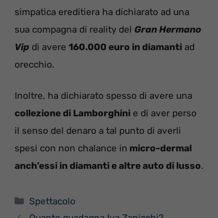
simpatica ereditiera ha dichiarato ad una
sua compagna di reality del
Gran Hermano
Vip
di avere
160.000 euro in diamanti
ad
orecchio.
Inoltre, ha dichiarato spesso di avere una
collezione di Lamborghini
e di aver perso
il senso del denaro a tal punto di averli
spesi con non chalance in
micro-dermal
anch’essi in diamanti e altre auto di lusso
.
Categorie
Spettacolo
Quanto guadagna Iva Zanicchi?