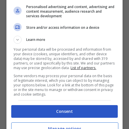
Personalised advertising and content, advertising and
content measurement, audience research and
services development
Store and/or access information on a device
Learn more
A febbraio del 2020 calca il palco del
Your personal data will be processed and information from
your device (cookies, unique identifiers, and other device
data) may be stored by, accessed by and shared with 319
Festival di Sanremo
con la canzone
partners, or used specifically by this site. We and our partners
may use precise geolocation data.
List of partners.
Musica (e il resto scompare)
che
Some vendors may process your personal data on the basis
nonostante si classifica al ventunesimo
of legitimate interest, which you can object to by managing
your options below. Look for a link at the bottom of this page
or in the site menu to manage or withdraw consent in privacy
posto della classifica finale viene certificato
and cookie settings.
doppio platino diventando uno dei brani di
Consent
più successo della kermesse musicale.
Manage options