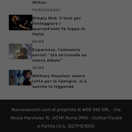
Milton
PERSONAGGI
Simply Red, il tour per
festeggiare i
quarant’anni fa tappa in
Italia
NEWS
Caparezza, l’annuncio
social: “sto scrivendo un
nuovo album”
NEWS
Whitney Houston: nuovo
lutto per la famiglia, si è
spenta la leggenda
Nuovecanzoni.com di proprietà di WEB 365 SRL - Via
Nicola Marchese 10, 00141 Roma (RM) - Codice Fiscale
e Partita I.V.A. 12279101005