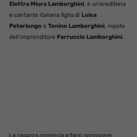
Elettra Miura Lamborghini
, è un’ereditiera
e cantante italiana figlia di
Luisa
Peterlongo
e
Tonino Lamborghini
, nipote
dell’imprenditore
Ferruccio Lamborghini
.
La ragazza comincia a farsi conoscere