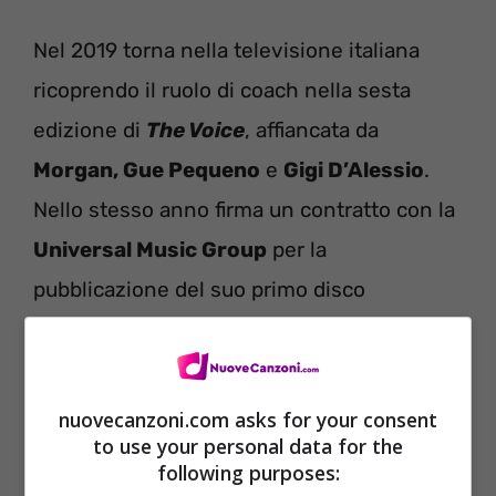
Nel 2019 torna nella televisione italiana
ricoprendo il ruolo di coach nella sesta
edizione di
The Voice
, affiancata da
Morgan, Gue Pequeno
e
Gigi D’Alessio
.
Nello stesso anno firma un contratto con la
Universal Music Group
per la
pubblicazione del suo primo disco
Twerking Queen
.
nuovecanzoni.com asks for your consent
to use your personal data for the
following purposes: