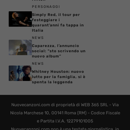
PERSONAGGI
Simply Red, il tour per
festeggiare i
quarant’anni fa tappa in
Italia
NEWS
Caparezza, l’annuncio
social: “sto scrivendo un
nuovo album”
NEWS
Whitney Houston: nuovo
lutto per la famiglia, si è
spenta la leggenda
Nuovecanzoni.com di proprietà di WEB 365 SRL - Via
Nicola Marchese 10, 00141 Roma (RM) - Codice Fiscale
e Partita I.V.A. 12279101005
Nuovecanzoni.com non è una testata giornalistica, in