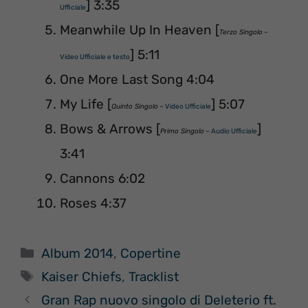
] 3:35
Ufficiale
Meanwhile Up In Heaven [
Terzo Singolo
–
] 5:11
Video Ufficiale e testo
One More Last Song 4:04
My Life [
] 5:07
Quinto Singolo
–
Video Ufficiale
Bows & Arrows [
]
Primo Singolo
–
Audio Ufficiale
3:41
Cannons 6:02
Roses 4:37
Categorie
Album 2014
,
Copertine
Tag
Kaiser Chiefs
,
Tracklist
Gran Rap nuovo singolo di Deleterio ft.