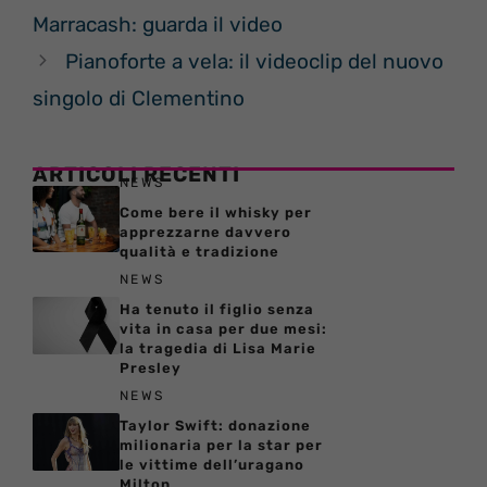
Marracash: guarda il video
Pianoforte a vela: il videoclip del nuovo
singolo di Clementino
ARTICOLI RECENTI
NEWS
Come bere il whisky per
apprezzarne davvero
qualità e tradizione
NEWS
Ha tenuto il figlio senza
vita in casa per due mesi:
la tragedia di Lisa Marie
Presley
NEWS
Taylor Swift: donazione
milionaria per la star per
le vittime dell’uragano
Milton