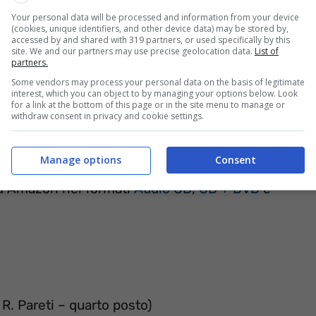
Your personal data will be processed and information from your device
(cookies, unique identifiers, and other device data) may be stored by,
accessed by and shared with 319 partners, or used specifically by this
site. We and our partners may use precise geolocation data.
List of
partners.
Some vendors may process your personal data on the basis of legitimate
interest, which you can object to by managing your options below. Look
for a link at the bottom of this page or in the site menu to manage or
withdraw consent in privacy and cookie settings.
Manage options
Consent
su Amazon nei formati
Audio CD
,
CD + DVD
e
R. Pareti – quarto posto)