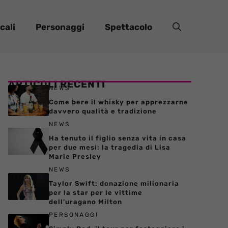
cali
Personaggi
Spettacolo
ARTICOLI RECENTI
NEWS
Come bere il whisky per apprezzarne
davvero qualità e tradizione
NEWS
Ha tenuto il figlio senza vita in casa
per due mesi: la tragedia di Lisa
Marie Presley
NEWS
Taylor Swift: donazione milionaria
per la star per le vittime
dell’uragano Milton
PERSONAGGI