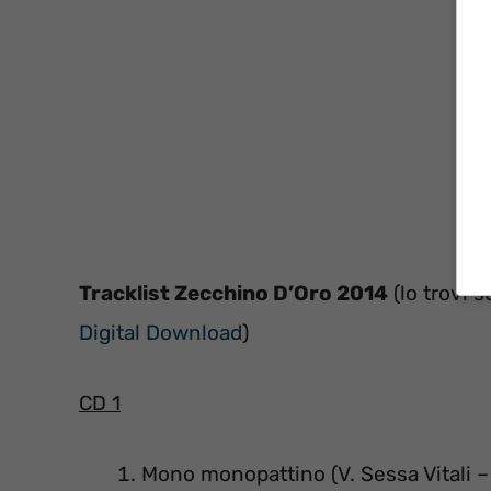
Tracklist Zecchino D’Oro 2014
(lo trovi 
Digital Download
)
CD 1
Mono monopattino (V. Sessa Vitali – 