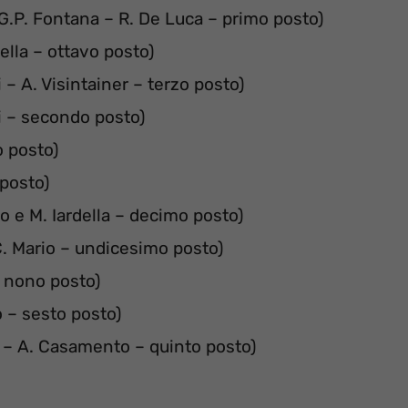
 G.P. Fontana – R. De Luca – primo posto)
della – ottavo posto)
i – A. Visintainer – terzo posto)
ti – secondo posto)
o posto)
 posto)
o e M. Iardella – decimo posto)
 C. Mario – undicesimo posto)
– nono posto)
o – sesto posto)
z – A. Casamento – quinto posto)