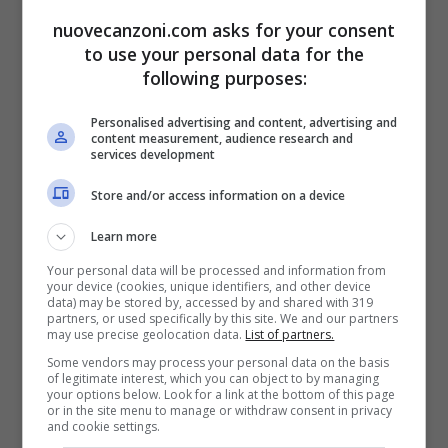
nuovecanzoni.com asks for your consent
to use your personal data for the
following purposes:
Personalised advertising and content, advertising and
content measurement, audience research and
services development
Store and/or access information on a device
Learn more
Your personal data will be processed and information from
your device (cookies, unique identifiers, and other device
data) may be stored by, accessed by and shared with 319
partners, or used specifically by this site. We and our partners
may use precise geolocation data.
List of partners.
Some vendors may process your personal data on the basis
of legitimate interest, which you can object to by managing
Star Wars L’ascesa di Skywalker
your options below. Look for a link at the bottom of this page
or in the site menu to manage or withdraw consent in privacy
tracklist (colonna sonora film 2019)
and cookie settings.