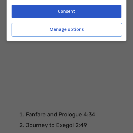
La trovi su Amazon:
Audio CD
–
Download
–
Consent
Download su iTunes
–
Audio delle canzoni
Manage options
Fanfare and Prologue 4:34
Journey to Exegol 2:49