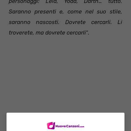
personaggi: Leia, Yoda, Darth… tutto.
Saranno presenti e, come nel suo stile,
saranno nascosti. Dovrete cercarli. Li
troverete, ma dovrete cercarli
“.