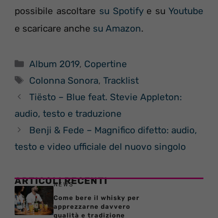
possibile ascoltare
su Spotify
e su
Youtube
e scaricare anche
su Amazon
.
Categorie
Album 2019
,
Copertine
Tag
Colonna Sonora
,
Tracklist
Tiësto – Blue feat. Stevie Appleton:
audio, testo e traduzione
Benji & Fede – Magnifico difetto: audio,
testo e video ufficiale del nuovo singolo
ARTICOLI RECENTI
NEWS
Come bere il whisky per
apprezzarne davvero
qualità e tradizione