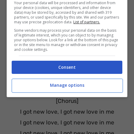
Your personal data will be processed and information from
your device (cookies, unique identifiers, and other device
Said I should take a seat
data) may be stored by, accessed by and shared with 319
partners, or used specifically by this site. We and our partners
I know where I came from
may use precise geolocation data.
List of partners.
Some vendors may process your personal data on the basis
of legitimate interest, which you can object to by managing
[Pre-Chorus]
your options below. Look for a link at the bottom of this page
or in the site menu to manage or withdraw consent in privacy
I got new love, love in me
and cookie settings.
I got new love, love in me
Consent
I got new love, love in me
I got new love, I got new love in me
Manage options
[Chorus]
I got new love, I got new love in me
I got new love, I got new love in me
I got new love, I got new love in me