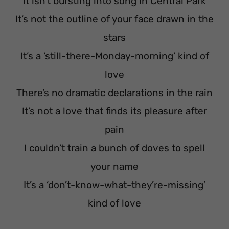
It isn’t bursting into song in Central Park
It’s not the outline of your face drawn in the
stars
It’s a ‘still-there-Monday-morning’ kind of
love
There’s no dramatic declarations in the rain
It’s not a love that finds its pleasure after
pain
I couldn’t train a bunch of doves to spell
your name
It’s a ‘don’t-know-what-they’re-missing’
kind of love