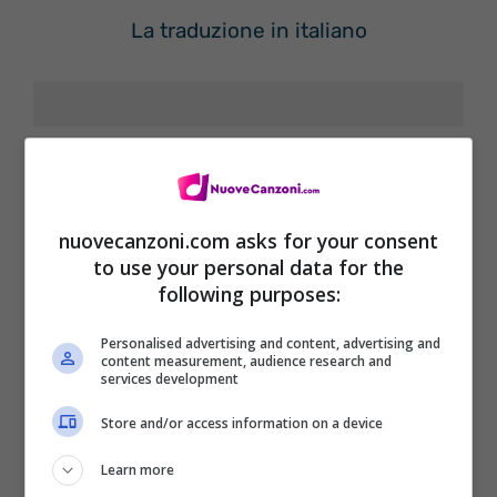
La traduzione in italiano
[Verse 1]
Think I forgot to breathe
nuovecanzoni.com asks for your consent
Did you forget my name?
to use your personal data for the
following purposes:
I wrote your symphonies
They all just sound the same
Personalised advertising and content, advertising and
content measurement, audience research and
services development
[Refrain]
Store and/or access information on a device
Don’t know what I believe in
Learn more
‘Cause I just kept moving on