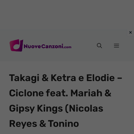
Vai
al
Menu
contenuto
Takagi & Ketra e Elodie –
Ciclone feat. Mariah &
Gipsy Kings (Nicolas
Reyes & Tonino