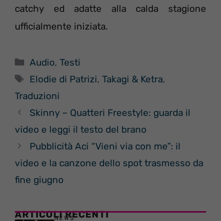
catchy ed adatte alla calda stagione
ufficialmente iniziata.
Categorie
Audio
,
Testi
Tag
Elodie di Patrizi
,
Takagi & Ketra
,
Traduzioni
Skinny – Quatteri Freestyle: guarda il
video e leggi il testo del brano
Pubblicità Aci “Vieni via con me”: il
video e la canzone dello spot trasmesso da
fine giugno
ARTICOLI RECENTI
NEWS