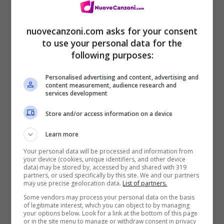
Yo moría port ti
nuovecanzoni.com asks for your consent
no sé si tú por mi
to use your personal data for the
following purposes:
lo que queda claro
es que no nos funcionó
Personalised advertising and content, advertising and
content measurement, audience research and
services development
Sono morta per te
Store and/or access information on a device
Non so se tu per me
Learn more
ciò che è chiaro
Your personal data will be processed and information from
è che non ha funzionato tra noi
your device (cookies, unique identifiers, and other device
data) may be stored by, accessed by and shared with 319
partners, or used specifically by this site. We and our partners
may use precise geolocation data.
List of partners.
Mirando hacia la pared
Some vendors may process your personal data on the basis
of legitimate interest, which you can object to by managing
pensando en llamarte
your options below. Look for a link at the bottom of this page
or in the site menu to manage or withdraw consent in privacy