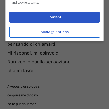
contestas me enredas
and cookie settings.
no quiero esa vaina
Consent
tú me restas
Manage options
Guardando il muro
pensando di chiamarti
Mi rispondi, mi coinvolgi
Non voglio quella sensazione
che mi lasci
A veces pienso que sí
después me digo no
no te puedo llamar