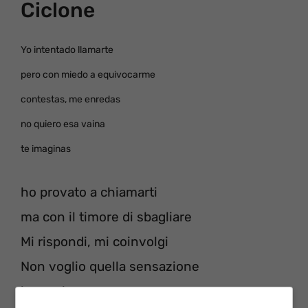
Ciclone
Yo intentado llamarte
pero con miedo a equivocarme
contestas, me enredas
no quiero esa vaina
te imaginas
ho provato a chiamarti
ma con il timore di sbagliare
Mi rispondi, mi coinvolgi
Non voglio quella sensazione
immagina