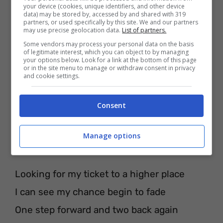
your device (cookies, unique identifiers, and other device
data) may be stored by, accessed by and shared with 319
partners, or used specifically by this site. We and our partners
may use precise geolocation data.
List of partners.
Some vendors may process your personal data on the basis
of legitimate interest, which you can object to by managing
your options below. Look for a link at the bottom of this page
or in the site menu to manage or withdraw consent in privacy
I’m setting fire to the life that I know
and cookie settings.
Let’s start a fire everywhere that we go
We starting fires, we starting fires
Consent
‘Til our lives are burning gold
Manage options
‘Til our lives are burning gold
Looking for my ticket to a higher place
I can see my chance begin to fade
One step forward and two back again