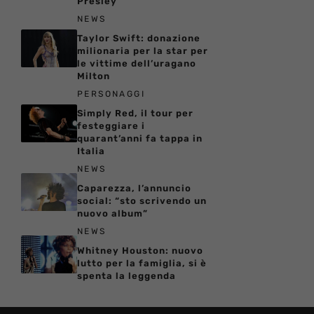
Presley
NEWS
Taylor Swift: donazione
milionaria per la star per
le vittime dell’uragano
Milton
PERSONAGGI
Simply Red, il tour per
festeggiare i
quarant’anni fa tappa in
Italia
NEWS
Caparezza, l’annuncio
social: “sto scrivendo un
nuovo album”
NEWS
Whitney Houston: nuovo
lutto per la famiglia, si è
spenta la leggenda