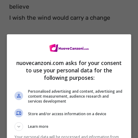
believe
I wish the wind would carry a change
I’ve had enough
I’m standing up
I need, I need a change
nuovecanzoni.com asks for your consent
to use your personal data for the
I’ve had enough of chasing luck
following purposes:
I need, I need a change
Personalised advertising and content, advertising and
content measurement, audience research and
services development
Store and/or access information on a device
Learn more
Your personal data will be processed and information from