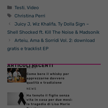
Categorie
Testi
,
Video
Tag
Christina Perri
Juicy J, Wiz Khalifa, Ty Dolla $ign –
Shell Shocked ft. Kill The Noise & Madsonik
Arteiu, Ama & Sorridi Vol. 2: download
gratis e tracklist EP
ARTICOLI RECENTI
NEWS
Come bere il whisky per
apprezzarne davvero
qualità e tradizione
NEWS
Ha tenuto il figlio senza
vita in casa per due mesi:
la tragedia di Lisa Marie