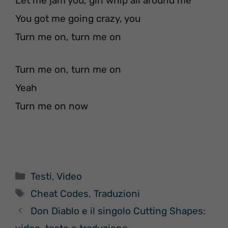
Let me jam you, girl whip all around me
You got me going crazy, you
Turn me on, turn me on
Turn me on, turn me on
Yeah
Turn me on now
Categorie
Testi
,
Video
Tag
Cheat Codes
,
Traduzioni
Don Diablo e il singolo Cutting Shapes: