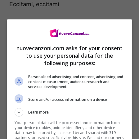
Eccitami, eccitami
Sì
Eccitami, eccitami
(Eccitami baby)
nuovecanzoni.com asks for your consent
to use your personal data for the
Eccitami, eccitami
following purposes:
Personalised advertising and content, advertising and
Fatti abbracciare, ragazza, accarezza il mio
content measurement, audience research and
services development
corpo
Mi stai facendo impazzire, tu
Store and/or access information on a device
Eccitami, eccitami
Learn more
Fatti suonare, ragazza girati di scatto
Your personal data will be processed and information from
your device (cookies, unique identifiers, and other device
data) may be stored by, accessed by and shared with 319
intorno a me
partners, or used specifically by this site. We and our partners