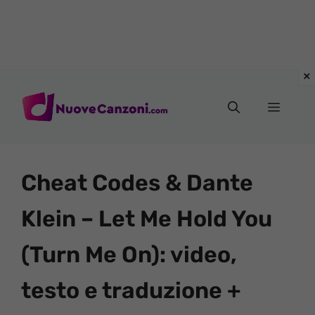
Vai
al
Menu
contenuto
Cheat Codes & Dante
Klein – Let Me Hold You
(Turn Me On): video,
testo e traduzione +