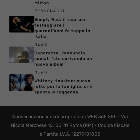
Milton
PERSONAGGI
Simply Red, il tour per
festeggiare i
quarant’anni fa tappa in
Italia
NEWS
Caparezza, l’annuncio
social: “sto scrivendo un
nuovo album”
NEWS
Whitney Houston: nuovo
lutto per la famiglia, si è
spenta la leggenda
Nuovecanzoni.com di proprietà di WEB 365 SRL - Via
Nicola Marchese 10, 00141 Roma (RM) - Codice Fiscale
e Partita I.V.A. 12279101005