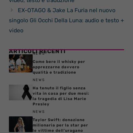
video, testo e traduzione
EX-OTAGO & Jake La Furia nel nuovo
singolo Gli Occhi Della Luna: audio e testo +
video
ARTICOLI RECENTI
NEWS
Come bere il whisky per
apprezzarne davvero
qualità e tradizione
NEWS
Ha tenuto il figlio senza
vita in casa per due mesi:
la tragedia di Lisa Marie
Presley
NEWS
Taylor Swift: donazione
milionaria per la star per
le vittime dell’uragano