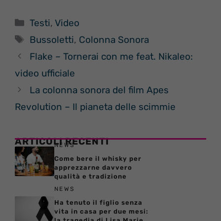
Categorie
Testi
,
Video
Tag
Bussoletti
,
Colonna Sonora
Flake – Tornerai con me feat. Nikaleo:
video ufficiale
La colonna sonora del film Apes
Revolution – Il pianeta delle scimmie
ARTICOLI RECENTI
NEWS
Come bere il whisky per
apprezzarne davvero
qualità e tradizione
NEWS
Ha tenuto il figlio senza
vita in casa per due mesi:
la tragedia di Lisa Marie