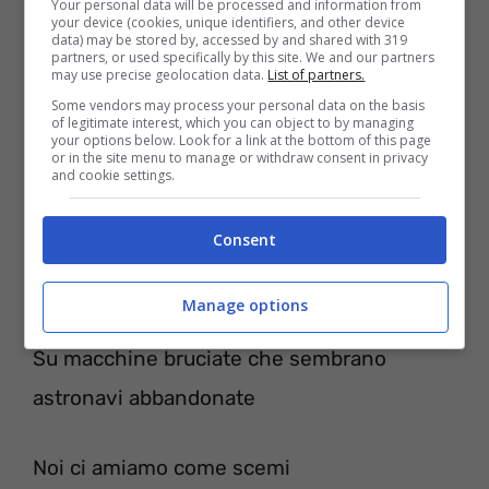
Guarda che cosa mi hai fatto mi hai reso
Your personal data will be processed and information from
your device (cookies, unique identifiers, and other device
data) may be stored by, accessed by and shared with 319
felice
partners, or used specifically by this site. We and our partners
may use precise geolocation data.
List of partners.
Sì forse ammetterlo è brutto ma è bello e
Some vendors may process your personal data on the basis
mi piace
of legitimate interest, which you can object to by managing
your options below. Look for a link at the bottom of this page
or in the site menu to manage or withdraw consent in privacy
cerco di dire alla gente che è solo fortuna
and cookie settings.
ma non serve a niente si vede che sei un
fiume in piena
Consent
Su sacchi di immondizia che come piante
Manage options
crescono in altezza
Su macchine bruciate che sembrano
astronavi abbandonate
Noi ci amiamo come scemi