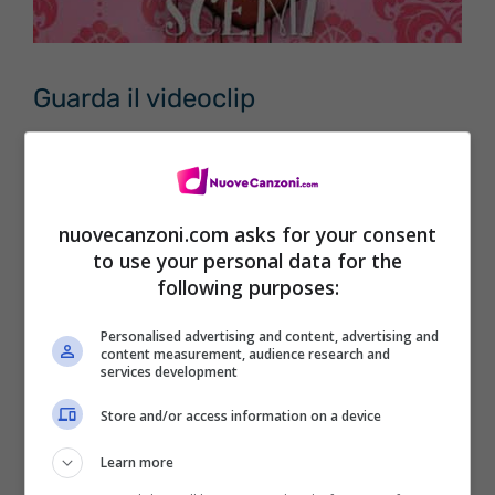
Guarda il videoclip
nuovecanzoni.com asks for your consent
to use your personal data for the
following purposes:
Personalised advertising and content, advertising and
content measurement, audience research and
services development
Store and/or access information on a device
Testo Come Scemi – Bussoletti
Learn more