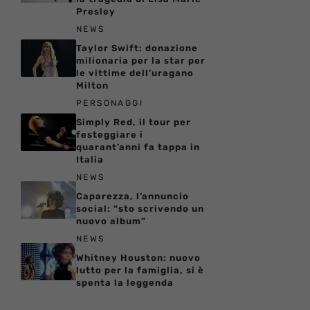
Presley
NEWS
Taylor Swift: donazione
milionaria per la star per
le vittime dell’uragano
Milton
PERSONAGGI
Simply Red, il tour per
festeggiare i
quarant’anni fa tappa in
Italia
NEWS
Caparezza, l’annuncio
social: “sto scrivendo un
nuovo album”
NEWS
Whitney Houston: nuovo
lutto per la famiglia, si è
spenta la leggenda