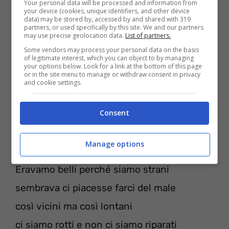
Your personal data will be processed and information from
e ‘sto cuscino faccio finta che sia te
your device (cookies, unique identifiers, and other device
data) may be stored by, accessed by and shared with 319
che mi dici “sono qui, ti amo ancora”
partners, or used specifically by this site. We and our partners
may use precise geolocation data.
List of partners.
milioni di persone, nessuno come te
Some vendors may process your personal data on the basis
of legitimate interest, which you can object to by managing
e sta canzone la odio, mi ricorda te
your options below. Look for a link at the bottom of this page
or in the site menu to manage or withdraw consent in privacy
fuori è bellissimo solo se mi prometti
and cookie settings.
che verrai a prendermi dove ci siamo persi,
Consent
yeh
Manage options
[Strofa 2]
Eravamo belli perché siamo strani
sembrava ci piacesse farci del male
così vicini ma così lontani
ci siamo rotti e non ci siamo riparati