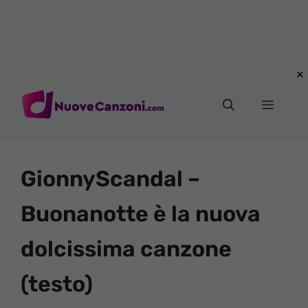
Vai
al
Menu
contenuto
GionnyScandal –
Buonanotte è la nuova
dolcissima canzone
(testo)