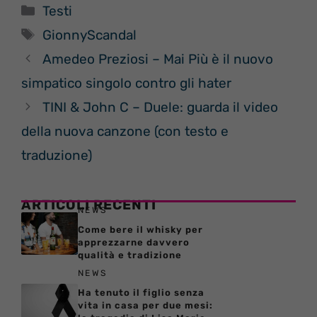
Categorie
Testi
Tag
GionnyScandal
Amedeo Preziosi – Mai Più è il nuovo
simpatico singolo contro gli hater
TINI & John C – Duele: guarda il video
della nuova canzone (con testo e
traduzione)
ARTICOLI RECENTI
NEWS
Come bere il whisky per
apprezzarne davvero
qualità e tradizione
NEWS
Ha tenuto il figlio senza
vita in casa per due mesi: