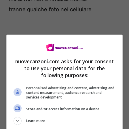
tranne qualche foto nel cellulare
nuovecanzoni.com asks for your consent
to use your personal data for the
following purposes:
Personalised advertising and content, advertising and
content measurement, audience research and
services development
[Ritornello]
Store and/or access information on a device
Buonanotte amore mio anche se ora
Learn more
starai dormendo e non so se sei da sola