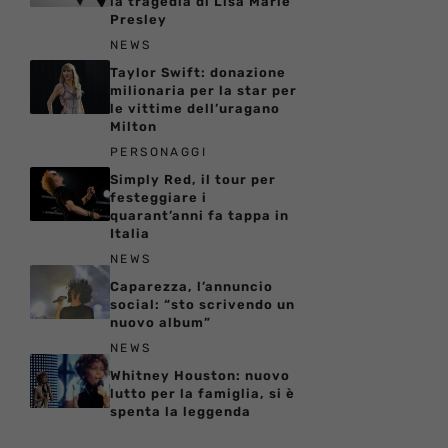
la tragedia di Lisa Marie
Presley
NEWS
Taylor Swift: donazione
milionaria per la star per
le vittime dell’uragano
Milton
PERSONAGGI
Simply Red, il tour per
festeggiare i
quarant’anni fa tappa in
Italia
NEWS
Caparezza, l’annuncio
social: “sto scrivendo un
nuovo album”
NEWS
Whitney Houston: nuovo
lutto per la famiglia, si è
spenta la leggenda