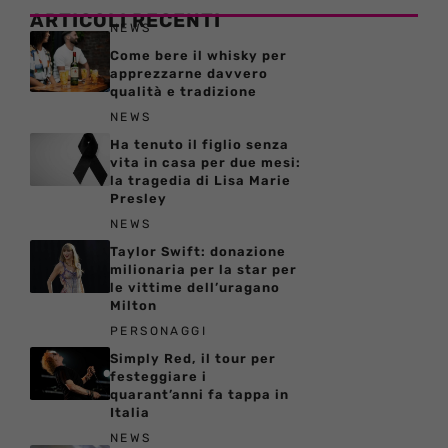
ARTICOLI RECENTI
NEWS
Come bere il whisky per
apprezzarne davvero
qualità e tradizione
NEWS
Ha tenuto il figlio senza
vita in casa per due mesi:
la tragedia di Lisa Marie
Presley
NEWS
Taylor Swift: donazione
milionaria per la star per
le vittime dell’uragano
Milton
PERSONAGGI
Simply Red, il tour per
festeggiare i
quarant’anni fa tappa in
Italia
NEWS