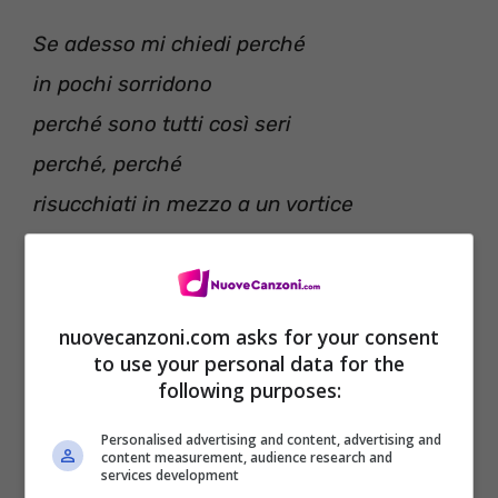
Se adesso mi chiedi perché
in pochi sorridono
perché sono tutti così seri
perché, perché
risucchiati in mezzo a un vortice
questo posto non fa per me
per me (per me, per me)
nuovecanzoni.com asks for your consent
Vorrei sognare come se non ci fosse
to use your personal data for the
following purposes:
nessuno
dormire in mezzo ad un fiume di mani fino
Personalised advertising and content, advertising and
content measurement, audience research and
a domani
services development