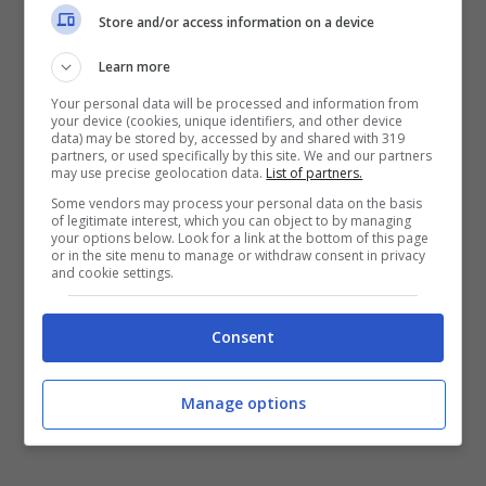
vorrei sognare come se non ci fosse
Store and/or access information on a device
nessuno
Learn more
pensiero numero uno
Your personal data will be processed and information from
your device (cookies, unique identifiers, and other device
mandare la sveglia affancu*o
data) may be stored by, accessed by and shared with 319
partners, or used specifically by this site. We and our partners
e se domani sarà, forse un giorno migliore
may use precise geolocation data.
List of partners.
Some vendors may process your personal data on the basis
da domani vedrai, il mio lato migliore
of legitimate interest, which you can object to by managing
your options below. Look for a link at the bottom of this page
ma oggi no
or in the site menu to manage or withdraw consent in privacy
and cookie settings.
telefono e cuscino metto tutto in off
Consent
Manage options