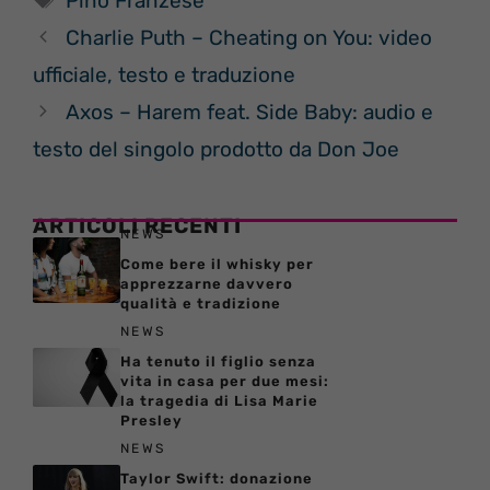
Pino Franzese
Charlie Puth – Cheating on You: video
ufficiale, testo e traduzione
Axos – Harem feat. Side Baby: audio e
testo del singolo prodotto da Don Joe
ARTICOLI RECENTI
NEWS
Come bere il whisky per
apprezzarne davvero
qualità e tradizione
NEWS
Ha tenuto il figlio senza
vita in casa per due mesi:
la tragedia di Lisa Marie
Presley
NEWS
Taylor Swift: donazione