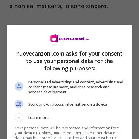
e non sei mai seria, io sono sincero.
nuovecanzoni.com asks for your consent
to use your personal data for the
following purposes:
Personalised advertising and content, advertising and
content measurement, audience research and
services development
Store and/or access information on a device
Tra mill uerr e cor voglji ca sciglij a me
non pienz a chist ammor comm ij penz a te
Learn more
e mo ca ti staj ballan, parian
Your personal data will be processed and information from
your device (cookies, unique identifiers, and other device
data) may be stored by, accessed by and shared with 319