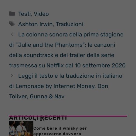
Categorie
Testi
,
Video
Tag
Ashton Irwin
,
Traduzioni
La colonna sonora della prima stagione
di “Julie and the Phantoms”: le canzoni
della soundtrack e del trailer della serie
trasmessa su Netflix dal 10 settembre 2020
Leggi il testo e la traduzione in italiano
di Lemonade by Internet Money, Don
Toliver, Gunna & Nav
ARTICOLI RECENTI
NEWS
Come bere il whisky per
apprezzarne davvero