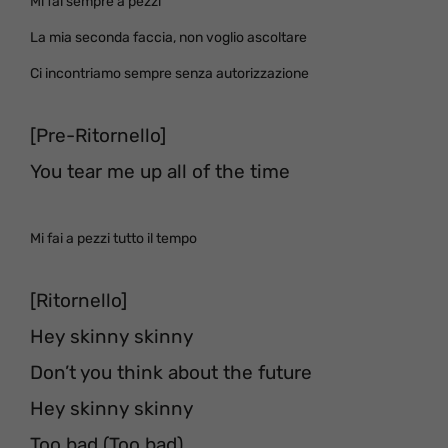
Mi fai sempre a pezzi
La mia seconda faccia, non voglio ascoltare
Ci incontriamo sempre senza autorizzazione
[Pre-Ritornello]
You tear me up all of the time
Mi fai a pezzi tutto il tempo
[Ritornello]
Hey skinny skinny
Don’t you think about the future
Hey skinny skinny
Too bad (Too bad)