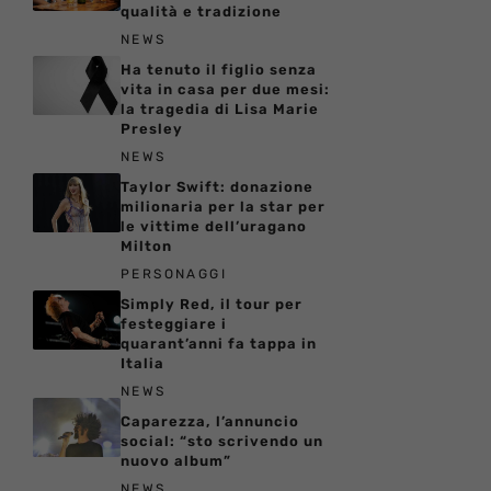
qualità e tradizione
NEWS
Ha tenuto il figlio senza
vita in casa per due mesi:
la tragedia di Lisa Marie
Presley
NEWS
Taylor Swift: donazione
milionaria per la star per
le vittime dell’uragano
Milton
PERSONAGGI
Simply Red, il tour per
festeggiare i
quarant’anni fa tappa in
Italia
NEWS
Caparezza, l’annuncio
social: “sto scrivendo un
nuovo album”
NEWS