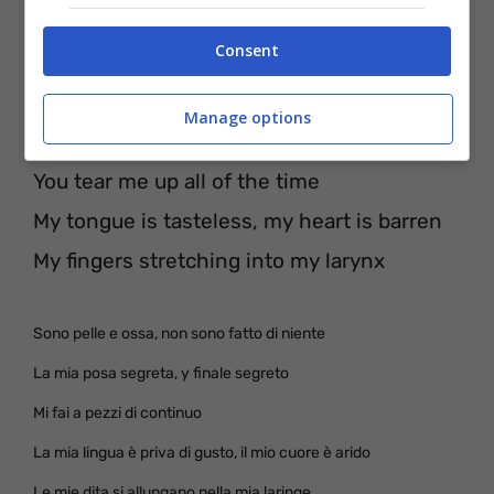
Consent
[Strofa 2]
I’m skin and bone, I’m made of nothing
Manage options
My secret pose, my secret ending
You tear me up all of the time
My tongue is tasteless, my heart is barren
My fingers stretching into my larynx
Sono pelle e ossa, non sono fatto di niente
La mia posa segreta, y finale segreto
Mi fai a pezzi di continuo
La mia lingua è priva di gusto, il mio cuore è arido
Le mie dita si allungano nella mia laringe