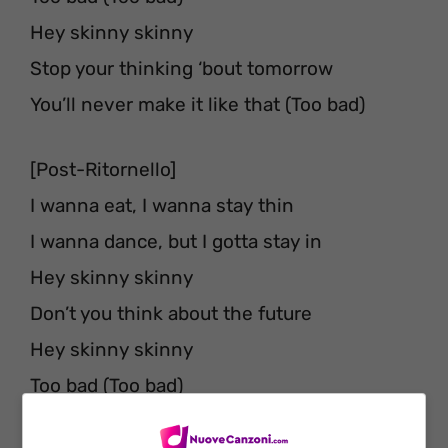
Hey skinny skinny
Stop your thinking ‘bout tomorrow
You’ll never make it like that (Too bad)
[Post-Ritornello]
I wanna eat, I wanna stay thin
I wanna dance, but I gotta stay in
Hey skinny skinny
Don’t you think about the future
Hey skinny skinny
Too bad (Too bad)