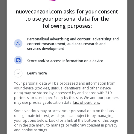
nuovecanzoni.com asks for your consent
to use your personal data for the
following purposes:
Personalised advertising and content, advertising and
content measurement, audience research and
services development
Store and/or access information on a device
Learn more
Voglio mangiare, voglio restare magro
Your personal data will be processed and information from
your device (cookies, unique identifiers, and other device
Voglio ballare, ma devo restare
data) may be stored by, accessed by and shared with 319
partners, or used specifically by this site. We and our partners
Ehi magro magro
may use precise geolocation data.
List of partners.
Non pensi al futuro
Some vendors may process your personal data on the basis
of legitimate interest, which you can object to by managing
your options below. Look for a link at the bottom of this page
Ehi magro magro
or in the site menu to manage or withdraw consent in privacy
and cookie settings.
Peccato (Peccato)