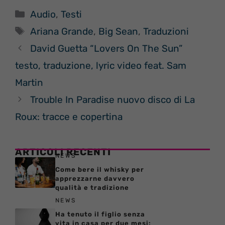
Categorie
Audio
,
Testi
Tag
Ariana Grande
,
Big Sean
,
Traduzioni
David Guetta “Lovers On The Sun”
testo, traduzione, lyric video feat. Sam
Martin
Trouble In Paradise nuovo disco di La
Roux: tracce e copertina
ARTICOLI RECENTI
NEWS
Come bere il whisky per
apprezzarne davvero
qualità e tradizione
NEWS
Ha tenuto il figlio senza
vita in casa per due mesi: