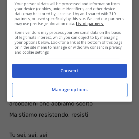
Your personal data will be processed and information from
E la luna smette di brillare
your device (cookies, unique identifiers, and other device
data) may be stored by, accessed by and shared with 319
le stelle cadono, e il mondo diventa cieco
partners, or used specifically by this site. We and our partners
may use precise geolocation data.
List of partners.
Ragazzo sai che starò salvando il mio
Some vendors may process your personal data on the basis
of legitimate interest, which you can object to by managing
amore per te, per te
your options below. Look for a link at the bottom of this page
or in the site menu to manage or withdraw consent in privacy
and cookie settings.
Perchè tu sei il migliore errore che abbia
mai fatto
Consent
Ma resistiamo, aspetta
Manage options
Non c’è pentola di Dio accanto agli
arcobaleni che abbiamo scelto
Ma stiamo resistendo, resisti
Tu sei, sei, sei