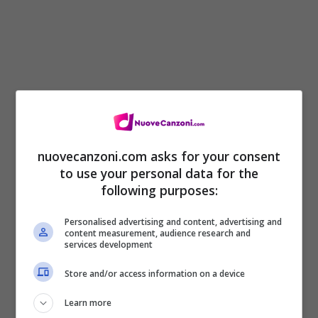
nuovecanzoni.com asks for your consent
to use your personal data for the
following purposes:
Dividersi, riaggiustare
Personalised advertising and content, advertising and
Un totale spreco di tempo
content measurement, audience research and
services development
Possiamo fare pace con le nostre menti?
Store and/or access information on a device
E smettere di agire come se fossimo ciechi
Causa se ​​l’acqua si asciuga
Learn more