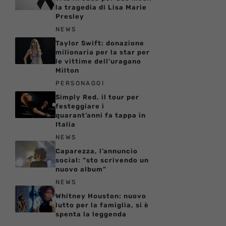
la tragedia di Lisa Marie
Presley
NEWS
Taylor Swift: donazione
milionaria per la star per
le vittime dell’uragano
Milton
PERSONAGGI
Simply Red, il tour per
festeggiare i
quarant’anni fa tappa in
Italia
NEWS
Caparezza, l’annuncio
social: “sto scrivendo un
nuovo album”
NEWS
Whitney Houston: nuovo
lutto per la famiglia, si è
spenta la leggenda