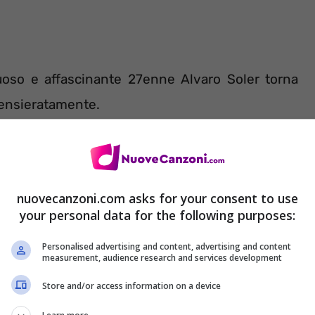
tuoso e affascinante 27enne Alvaro Soler torna
pensieratamente.
eo ufficiale
girato a Cuba. Nella pagina Facebook
teprima. Non appena sarà disponibile il filmato
nuovecanzoni.com asks for your consent to use
re potete leggere la traduzione in italiano e le
your personal data for the following purposes:
to nuovissimo pezzo.
Personalised advertising and content, advertising and content
measurement, audience research and services development
Store and/or access information on a device