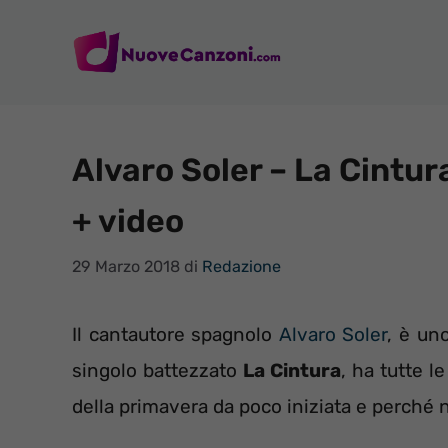
Vai
al
contenuto
Alvaro Soler – La Cintur
+ video
29 Marzo 2018
di
Redazione
Il cantautore spagnolo
Alvaro Soler
, è uno
singolo battezzato
La Cintura
, ha tutte l
della primavera da poco iniziata e perché n