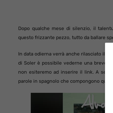
Dopo qualche mese di silenzio, il talen
questo frizzante pezzo, tutto da ballare s
In data odierna verrà anche rilasciato il
vid
di Soler è possibile vederne una breve an
non esiteremo ad inserire il link. A segui
parole in spagnolo che compongono ques