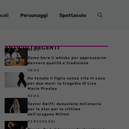
cali
Personaggi
Spettacolo
ARTICOLI RECENTI
NEWS
Come bere il whisky per apprezzarne
davvero qualità e tradizione
NEWS
Ha tenuto il figlio senza vita in casa
per due mesi: la tragedia di Lisa
Marie Presley
NEWS
Taylor Swift: donazione milionaria
per la star per le vittime
dell’uragano Milton
PERSONAGGI