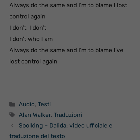
Always do the same and I’m to blame I lost
control again
I don’t, I don’t
I don’t who I am
Always do the same and I’m to blame I’ve
lost control again
Categorie
Audio
,
Testi
Tag
Alan Walker
,
Traduzioni
Soolking – Dalida: video ufficiale e
traduzione del testo