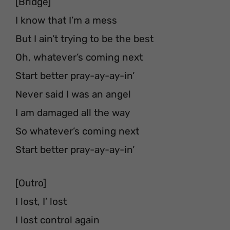
[Bridge]
I know that I’m a mess
But I ain’t trying to be the best
Oh, whatever’s coming next
Start better pray-ay-ay-in’
Never said I was an angel
I am damaged all the way
So whatever’s coming next
Start better pray-ay-ay-in’
[Outro]
I lost, I’ lost
I lost control again