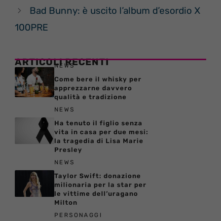
Bad Bunny: è uscito l’album d’esordio X
100PRE
ARTICOLI RECENTI
NEWS
Come bere il whisky per
apprezzarne davvero
qualità e tradizione
NEWS
Ha tenuto il figlio senza
vita in casa per due mesi:
la tragedia di Lisa Marie
Presley
NEWS
Taylor Swift: donazione
milionaria per la star per
le vittime dell’uragano
Milton
PERSONAGGI