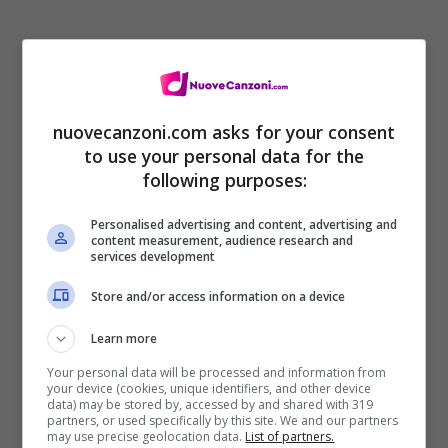
[Conclusione]
Ho perso, ho perso
nuovecanzoni.com asks for your consent
to use your personal data for the
Ho perso il controllo di nuovo
following purposes:
Faccio sempre così e la colpa è mia se ho
Personalised advertising and content, advertising and
perso di nuovo il controllo
content measurement, audience research and
services development
Io non, io non
Store and/or access information on a device
Io non so chi sono
Learn more
Faccio sempre così e la colpa è mia se ho
Your personal data will be processed and information from
perso di nuovo il controllo
your device (cookies, unique identifiers, and other device
data) may be stored by, accessed by and shared with 319
partners, or used specifically by this site. We and our partners
may use precise geolocation data.
List of partners.