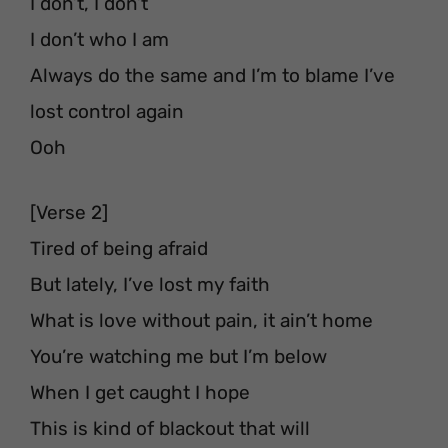
I don’t, I don’t
I don’t who I am
Always do the same and I’m to blame I’ve
lost control again
Ooh
[Verse 2]
Tired of being afraid
But lately, I’ve lost my faith
What is love without pain, it ain’t home
You’re watching me but I’m below
When I get caught I hope
This is kind of blackout that will