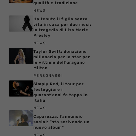
qualità e tradizione
NEWS
Ha tenuto il figlio senza
vita in casa per due mesi:
la tragedia di Lisa Marie
Presley
NEWS
Taylor Swift: donazione
milionaria per la star per
le vittime dell’uragano
Milton
PERSONAGGI
Simply Red, il tour per
festeggiare i
quarant’anni fa tappa in
Italia
NEWS
Caparezza, l’annuncio
social: “sto scrivendo un
nuovo album”
NEWS