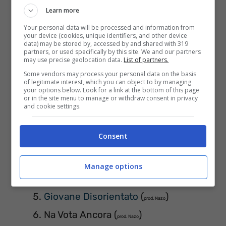
Learn more
Your personal data will be processed and information from
your device (cookies, unique identifiers, and other device
data) may be stored by, accessed by and shared with 319
partners, or used specifically by this site. We and our partners
may use precise geolocation data.
List of partners.
Some vendors may process your personal data on the basis
of legitimate interest, which you can object to by managing
your options below. Look for a link at the bottom of this page
or in the site menu to manage or withdraw consent in privacy
and cookie settings.
Senza Chances
(
)
feat Emiliano Pepe
prod. Bassi Maestro
Consent
Ce Magnamm
(
)
feat Clementino
prod. Shablo
Nu Juorno Buono
(
)
prod. Takagi e Ketra
Manage options
‘A Verità
(
)
feat. Enzo Avitabile
prod. Pacosix e Fausto Cogliati
Giovane Disorientato
(
)
prod. Nazo
Na Vota Ancora (
)
prod. Nazo