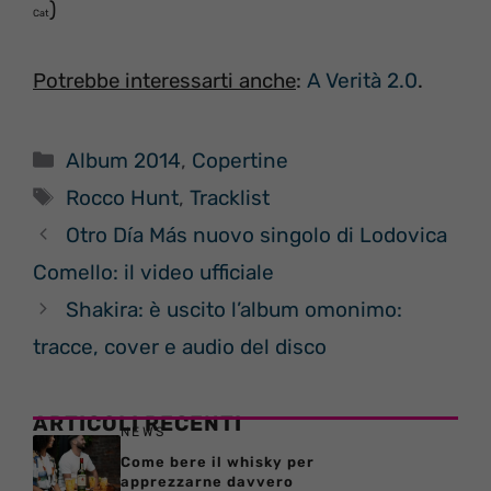
)
Cat
:
A Verità 2.0
.
Potrebbe interessarti anche
Categorie
Album 2014
,
Copertine
Tag
Rocco Hunt
,
Tracklist
Otro Día Más nuovo singolo di Lodovica
Comello: il video ufficiale
Shakira: è uscito l’album omonimo:
tracce, cover e audio del disco
ARTICOLI RECENTI
NEWS
Come bere il whisky per
apprezzarne davvero