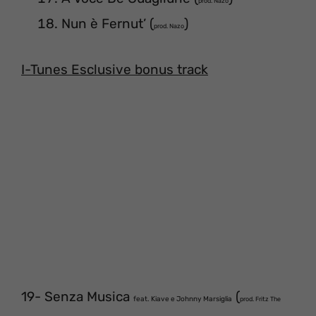
prod. Nazo
Nun è Fernut’ (
)
prod. Nazo
I-Tunes Esclusive bonus track
19- Senza Musica
(
feat. Kiave e Johnny Marsiglia
prod. Fritz The