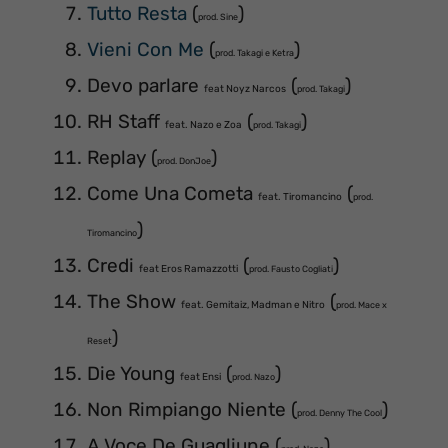
Tutto Resta
(
)
prod. Sine
Vieni Con Me
(
)
prod. Takagi e Ketra
Devo parlare
(
)
feat Noyz Narcos
prod. Takagi
RH Staff
(
)
feat. Nazo e Zoa
prod. Takagi
Replay (
)
prod. DonJoe
Come Una Cometa
(
feat. Tiromancino
prod.
)
Tiromancino
Credi
(
)
feat Eros Ramazzotti
prod. Fausto Cogliati
The Show
(
feat. Gemitaiz, Madman e Nitro
prod. Mace x
)
Reset
Die Young
(
)
feat Ensi
prod. Nazo
Non Rimpiango Niente (
)
prod. Denny The Cool
A Voce De Guagliune (
)