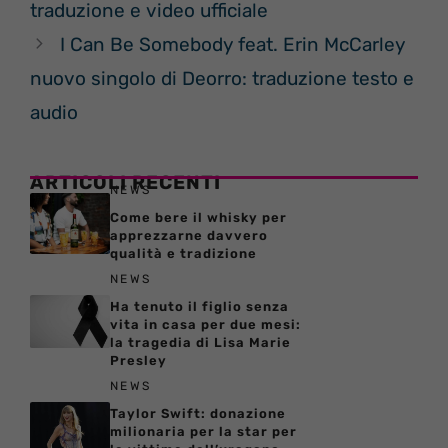
traduzione e video ufficiale
I Can Be Somebody feat. Erin McCarley
nuovo singolo di Deorro: traduzione testo e
audio
ARTICOLI RECENTI
NEWS
Come bere il whisky per
apprezzarne davvero
qualità e tradizione
NEWS
Ha tenuto il figlio senza
vita in casa per due mesi:
la tragedia di Lisa Marie
Presley
NEWS
Taylor Swift: donazione
milionaria per la star per