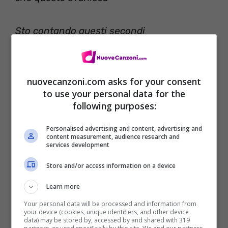
Sto contando questi secondi
Sempre a indovinare
Sto sognando un posto per ricominciare
nuovecanzoni.com asks for your consent
to use your personal data for the
[Ritornello]
following purposes:
Voglio un po’ di California
Personalised advertising and content, advertising and
Con un po’ di cielo londinese
content measurement, audience research and
services development
Voglio portare il mio cuore ai confini del
Store and/or access information on a device
mondo
Learn more
E volare via stasera
Your personal data will be processed and information from
Voglio un po ‘di mare aperto
your device (cookies, unique identifiers, and other device
data) may be stored by, accessed by and shared with 319