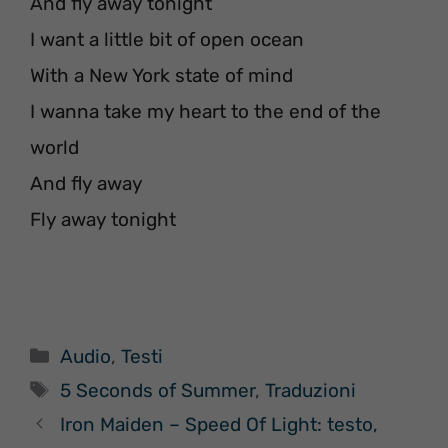
And fly away tonight
I want a little bit of open ocean
With a New York state of mind
I wanna take my heart to the end of the
world
And fly away
Fly away tonight
Categorie
Audio
,
Testi
Tag
5 Seconds of Summer
,
Traduzioni
Iron Maiden – Speed Of Light: testo,