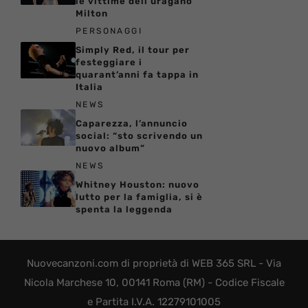
le vittime dell’uragano
Milton
PERSONAGGI
Simply Red, il tour per
festeggiare i
quarant’anni fa tappa in
Italia
NEWS
Caparezza, l’annuncio
social: “sto scrivendo un
nuovo album”
NEWS
Whitney Houston: nuovo
lutto per la famiglia, si è
spenta la leggenda
Nuovecanzoni.com di proprietà di WEB 365 SRL - Via
Nicola Marchese 10, 00141 Roma (RM) - Codice Fiscale
e Partita I.V.A. 12279101005