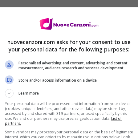
nuovecanzoni.com asks for your consent to use
your personal data for the following purposes:
clip di Give Your Heart a Break, nuovo singolo
Personalised advertising and content, advertising and content
measurement, audience research and services development
Store and/or access information on a device
l secondo estratto dall’ultimo album intitolato
Learn more
e.
Your personal data will be processed and information from your device
(cookies, unique identifiers, and other device data) may be stored by,
accessed by and shared with 319 partners, or used specifically by this
site. We and our partners may use precise geolocation data.
List of
partners.
Some vendors may process your personal data on the basis of legitimate
interest, which you can object to by managing your options below. Look