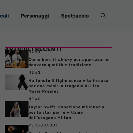
cali
Personaggi
Spettacolo
ARTICOLI RECENTI
NEWS
Come bere il whisky per apprezzarne
davvero qualità e tradizione
NEWS
Ha tenuto il figlio senza vita in casa
per due mesi: la tragedia di Lisa
Marie Presley
NEWS
Taylor Swift: donazione milionaria
per la star per le vittime
dell’uragano Milton
PERSONAGGI