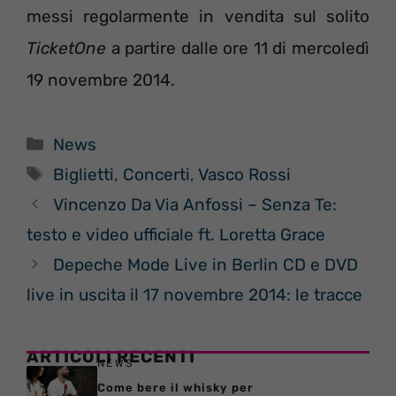
messi regolarmente in vendita sul solito
TicketOne
a partire dalle ore 11 di mercoledì
19 novembre 2014.
Categorie
News
Tag
Biglietti
,
Concerti
,
Vasco Rossi
Vincenzo Da Via Anfossi – Senza Te:
testo e video ufficiale ft. Loretta Grace
Depeche Mode Live in Berlin CD e DVD
live in uscita il 17 novembre 2014: le tracce
ARTICOLI RECENTI
NEWS
Come bere il whisky per