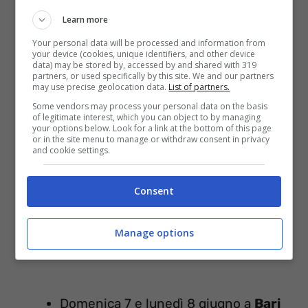
Learn more
Your personal data will be processed and information from
Vasco Rossi Tour 2015 – Calendario dei
your device (cookies, unique identifiers, and other device
data) may be stored by, accessed by and shared with 319
partners, or used specifically by this site. We and our partners
concerti
may use precise geolocation data.
List of partners.
Some vendors may process your personal data on the basis
of legitimate interest, which you can object to by managing
your options below. Look for a link at the bottom of this page
or in the site menu to manage or withdraw consent in privacy
and cookie settings.
Consent
Manage options
Domenica 7 e lunedì 8 giugno a
Bari