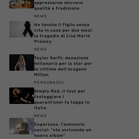
apprezzarne davvero
qualità e tradizione
NEWS
Ha tenuto il figlio senza
vita in casa per due mesi:
la tragedia di Lisa Marie
Presley
NEWS
Taylor Swift: donazione
milionaria per la star per
le vittime dell’uragano
Milton
PERSONAGGI
Simply Red, il tour per
festeggiare i
quarant’anni fa tappa in
Italia
NEWS
Caparezza, l’annuncio
social: “sto scrivendo un
nuovo album”