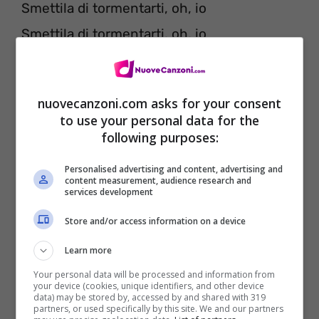
Smettila di tormentarti, oh, io
Smettila di tormentarti, oh, io
[Post-Ritornello: Bono]
nuovecanzoni.com asks for your consent
Potrei cantarlo per te tutta la notte, tutta la
to use your personal data for the
notte
following purposes:
Se potessi, lo farei bene, bene
Personalised advertising and content, advertising and
Niente può fermarti, tranne quello che hai
content measurement, audience research and
services development
dentro
Store and/or access information on a device
Posso aiutarti, ma è la tua battaglia, la tua
Learn more
battaglia
Your personal data will be processed and information from
your device (cookies, unique identifiers, and other device
data) may be stored by, accessed by and shared with 319
[Ritornello: Bono]
partners, or used specifically by this site. We and our partners