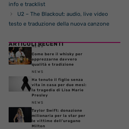
info e tracklist
U2 – The Blackout: audio, live video
testo e traduzione della nuova canzone
ARTICOLI RECENTI
NEWS
Come bere il whisky per
apprezzarne davvero
qualità e tradizione
NEWS
Ha tenuto il figlio senza
vita in casa per due mesi:
la tragedia di Lisa Marie
Presley
NEWS
Taylor Swift: donazione
milionaria per la star per
le vittime dell’uragano
Milton