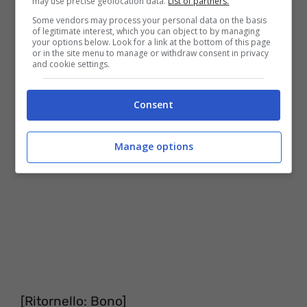
may use precise geolocation data.
List of partners.
Smettila di tormentarti
Some vendors may process your personal data on the basis
of legitimate interest, which you can object to by managing
Smettila di tormentarti
your options below. Look for a link at the bottom of this page
or in the site menu to manage or withdraw consent in privacy
and cookie settings.
[Ponte Strumentale]
Consent
Manage options
[Ritornello: Bono]