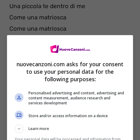
Una piccola te dentro di me
Come una matriosca
Come una matriosca
Come da bambini quando fai la capanna
E sotto la capanna ci porto te
Come casa nostra
nuovecanzoni.com asks for your consent
to use your personal data for the
Chiudi la finestra che
following purposes:
che non ci troverà nessuno
Personalised advertising and content, advertising and
Nessuno
content measurement, audience research and
services development
Nessuno
Store and/or access information on a device
Che non ci troverà nessuno
Learn more
Nessuno
Your personal data will be processed and information from