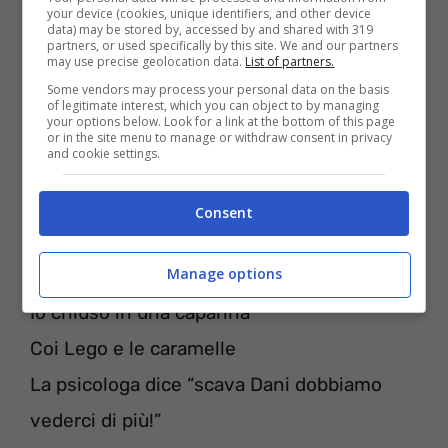
Nessuno.
your device (cookies, unique identifiers, and other device
data) may be stored by, accessed by and shared with 319
partners, or used specifically by this site. We and our partners
may use precise geolocation data.
List of partners.
[Two Fingerz]
Some vendors may process your personal data on the basis
Lasciamo tutto il mondo fuori
of legitimate interest, which you can object to by managing
your options below. Look for a link at the bottom of this page
Lasciamo tutto il mondo fuori
or in the site menu to manage or withdraw consent in privacy
and cookie settings.
Stiamo meglio da soli.
Consent
[Two Fingerz]
Manage options
Tu ti ricordi l’infanzia io solo cose belle
Io chiuso in una capanna
Coi Lego e le caramelle
La psicologa dice “scava Dani dobbiamo
vederci di più!”