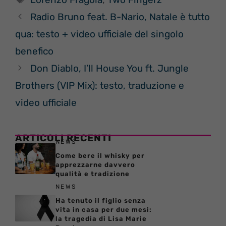
Radio Bruno feat. B-Nario, Natale è tutto
qua: testo + video ufficiale del singolo
benefico
Don Diablo, I’ll House You ft. Jungle
Brothers (VIP Mix): testo, traduzione e
video ufficiale
ARTICOLI RECENTI
NEWS
Come bere il whisky per
apprezzarne davvero
qualità e tradizione
NEWS
Ha tenuto il figlio senza
vita in casa per due mesi:
la tragedia di Lisa Marie