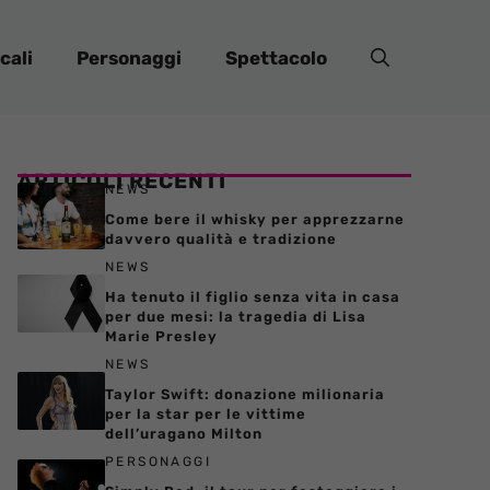
cali
Personaggi
Spettacolo
ARTICOLI RECENTI
NEWS
Come bere il whisky per apprezzarne
davvero qualità e tradizione
NEWS
Ha tenuto il figlio senza vita in casa
per due mesi: la tragedia di Lisa
Marie Presley
NEWS
Taylor Swift: donazione milionaria
per la star per le vittime
dell’uragano Milton
PERSONAGGI