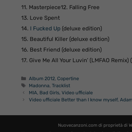
11. Masterpiece12. Falling Free
13. Love Spent
14.
I Fucked Up
(deluxe edition)
15. Beautiful Killer (deluxe edition)
16. Best Friend (deluxe edition)
17. Give Me All Your Luvin’ (LMFAO Remix) (
Categorie
Album 2012
,
Copertine
Tag
Madonna
,
Tracklist
MIA, Bad Girls, Video ufficiale
Video ufficiale Better than I know myself, Ad
Nuovecanzoni.com di proprietà di W