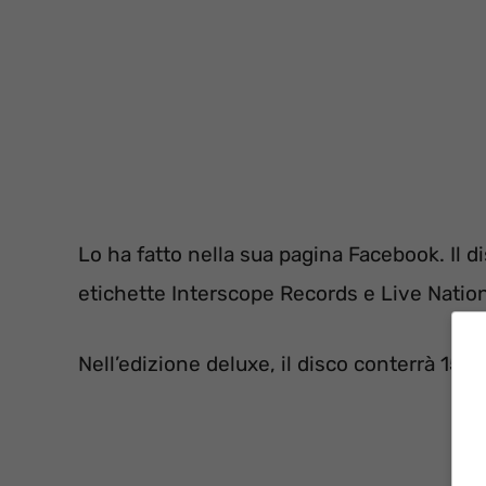
Lo ha fatto nella sua pagina Facebook. Il di
etichette Interscope Records e Live Natio
Nell’edizione deluxe, il disco conterrà 15 t