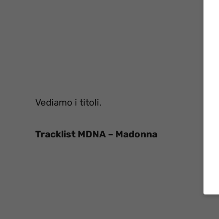
Vediamo i titoli.
Tracklist MDNA – Madonna