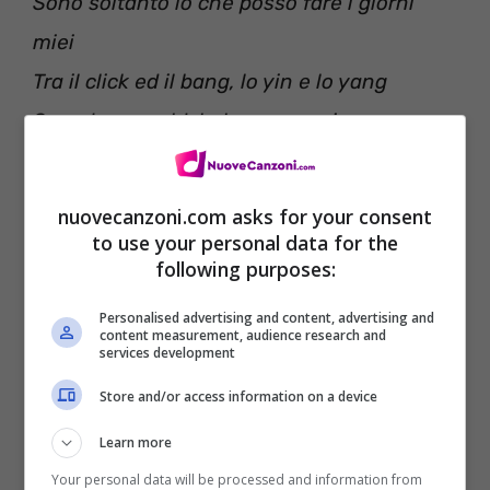
Sono soltanto io che posso fare i giorni
miei
Tra il click ed il bang, lo yin e lo yang
Sono troppo old, baby, per morire young
Ho le rime infinite
Come le vite in vecchi videogame se facevi
nuovecanzoni.com asks for your consent
il trick
to use your personal data for the
following purposes:
Nella city tu hai sete
Hai l’un per cento probabilità di diventare
Personalised advertising and content, advertising and
content measurement, audience research and
services development
un king
Milano big city of dreams
Store and/or access information on a device
Pieni di odio come Said e Vinz
Learn more
Resto G senza pause, qui non è un voucher
Your personal data will be processed and information from