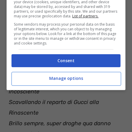
your device (cookies, unique identifiers, and other device
Un’altra chance e, fra’, non puoi rinascere
data) may be stored by, accessed by and shared with 319
partners, or used specifically by this site. We and our partners
may use precise geolocation data.
List of partners.
E ti tieni quello che non hai, lontano dallo
Some vendors may process your personal data on the basis
skyline
of legitimate interest, which you can object to by managing
your options below. Look for a link at the bottom of this page
Da lei che non ti noterà mai (Mai)
or in the site menu to manage or withdraw consent in privacy
and cookie settings.
E stessa trama e drama a casa di mama
Solo un fregna frigna, ma ‘sto flow è post
Consent
trauma
Manage options
Tra le sue cosce è cash o niente,
incosciente
Scavallando il reparto di Gucci alla
Rinascente
Brillo sempre, super droghe qua danno