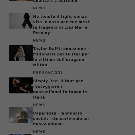
qualità e tradizione
NEWS
Ha tenuto il figlio senza
vita in casa per due mesi:
la tragedia di Lisa Marie
Presley
NEWS
Taylor Swift: donazione
milionaria per la star per
le vittime dell’uragano
Milton
PERSONAGGI
Simply Red, il tour per
festeggiare i
quarant’anni fa tappa in
Italia
NEWS
Caparezza, l’annuncio
social: “sto scrivendo un
nuovo album”
NEWS