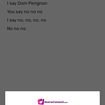
I say Dom Perignon
You say no no no
I say no, no, no, no
No no no
Hasta la vida loca loca loca