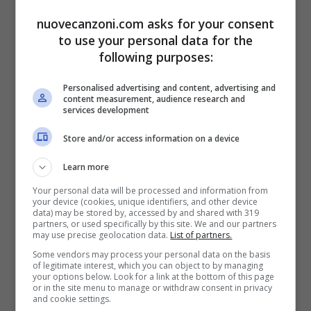
Te encanta la musica
nuovecanzoni.com asks for your consent
to use your personal data for the
Te toca toca toca
following purposes:
Hasta la vida loca loca loca
Personalised advertising and content, advertising and
Te encanta la musica
content measurement, audience research and
services development
Te toca toca toca
Store and/or access information on a device
Oh I wanna say rain on me forever
Learn more
Rivers of champagne
Your personal data will be processed and information from
your device (cookies, unique identifiers, and other device
data) may be stored by, accessed by and shared with 319
Celebrate together
partners, or used specifically by this site. We and our partners
may use precise geolocation data.
List of partners.
Oh I wanna say rain on me forever
Some vendors may process your personal data on the basis
Rivers of champagne
of legitimate interest, which you can object to by managing
your options below. Look for a link at the bottom of this page
or in the site menu to manage or withdraw consent in privacy
Celebrate together
and cookie settings.