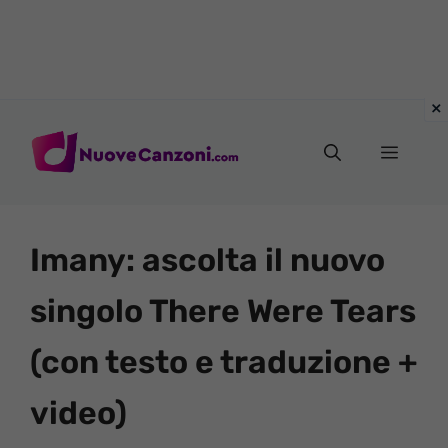
Vai
al
Menu
contenuto
Imany: ascolta il nuovo
singolo There Were Tears
(con testo e traduzione +
video)