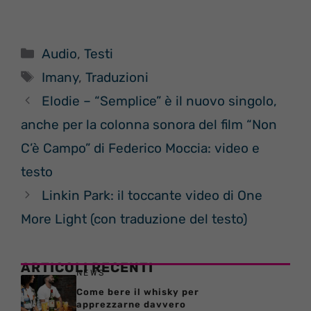
Categorie
Audio
,
Testi
Tag
Imany
,
Traduzioni
Elodie – “Semplice” è il nuovo singolo,
anche per la colonna sonora del film “Non
C’è Campo” di Federico Moccia: video e
testo
Linkin Park: il toccante video di One
More Light (con traduzione del testo)
ARTICOLI RECENTI
NEWS
Come bere il whisky per
apprezzarne davvero