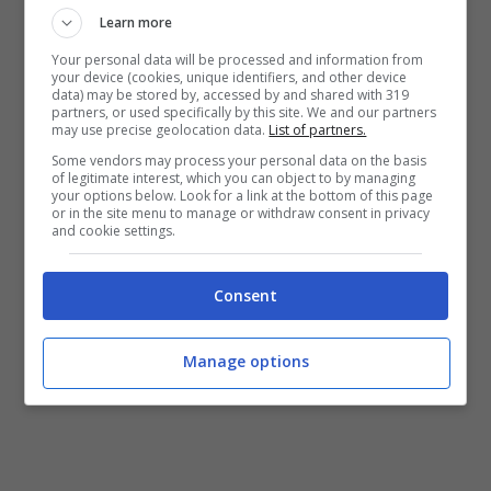
Learn more
continuano a mentire
Your personal data will be processed and information from
La verità non mente mai, cadranno a pezzi
your device (cookies, unique identifiers, and other device
data) may be stored by, accessed by and shared with 319
La verità non mente mai, loro cadranno a
partners, or used specifically by this site. We and our partners
may use precise geolocation data.
List of partners.
pezzi
Some vendors may process your personal data on the basis
of legitimate interest, which you can object to by managing
your options below. Look for a link at the bottom of this page
or in the site menu to manage or withdraw consent in privacy
Figli e figlie,
and cookie settings.
Eccomi qui, eccomi qui
Consent
Manage options