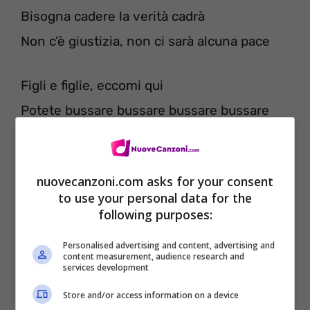
Bisogna cadere la verità cadrà
Non c’è giustizia, non ci sarà alcuna pace
Figli e figlie, eccomi qui
Potete bussare bussare bussare bussare
bussare alla mia porta
Siete tristi, eccomi qui
nuovecanzoni.com asks for your consent
Potete bussare bussare bussare bussare
to use your personal data for the
bussare alla mia porta
following purposes:
Personalised advertising and content, advertising and
Non smettete di lottare finché qualche
content measurement, audience research and
services development
cuore inizia a sanguinare
Store and/or access information on a device
Non smettete di combattere mentre