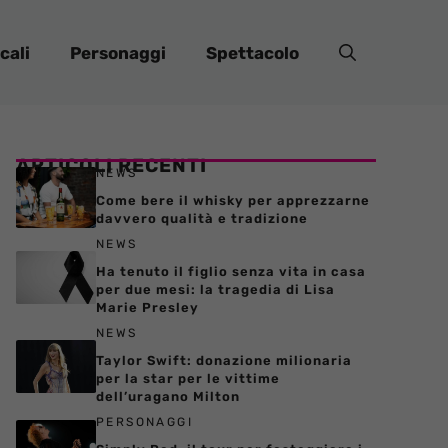
cali
Personaggi
Spettacolo
ARTICOLI RECENTI
NEWS
Come bere il whisky per apprezzarne
davvero qualità e tradizione
NEWS
Ha tenuto il figlio senza vita in casa
per due mesi: la tragedia di Lisa
Marie Presley
NEWS
Taylor Swift: donazione milionaria
per la star per le vittime
dell’uragano Milton
PERSONAGGI