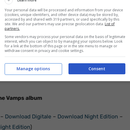
Learn more
Your personal data will be processed and information from your device
(cookies, unique identifiers, and other device data) may be stored by,
accessed by and shared with 319 partners, or used specifically by this
site. We and our partners may use precise geolocation data.
List of
partners.
Some vendors may process your personal data on the basis of legitimate
interest, which you can object to by managing your options below. Look
for a link at the bottom of this page or in the site menu to manage or
withdraw consent in privacy and cookie settings.
Manage options
Consent
 The Vamps album
–
Download Digitale
–
Download Night Edition
–
ight Edition
)