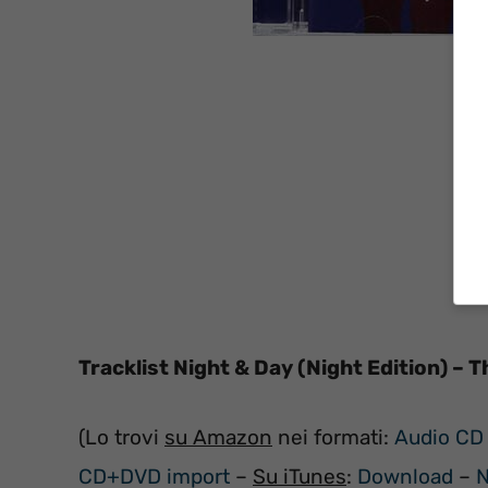
Tracklist Night & Day (Night Edition) –
(Lo trovi
su Amazon
nei formati:
Audio CD
CD+DVD import
–
Su iTunes
:
Download
–
N