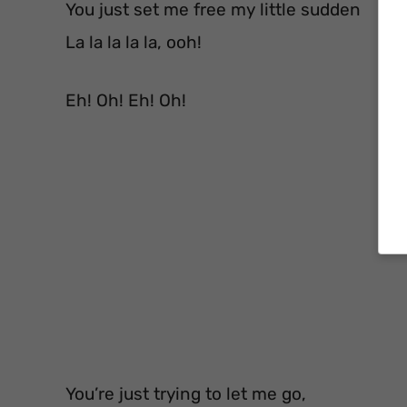
You just set me free my little sudden
La la la la la, ooh!
Eh! Oh! Eh! Oh!
You’re just trying to let me go,