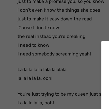
just to make a promise you, so you know
i don’t even know the things she does
just to make it easy down the road
‘Cause I don’t know
the real instead you’re breaking
I need to know
I need somebody screaming yeah!
La la la la la lala lalalala
la la la la la, ooh!
You’re just trying to be my queen just sing
La la la la la, ooh!