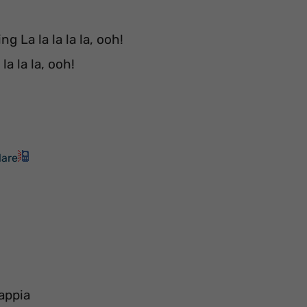
g La la la la la, ooh!
la la la, ooh!
lare
sappia