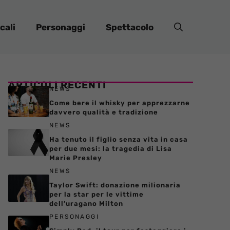
cali
Personaggi
Spettacolo
ARTICOLI RECENTI
NEWS
Come bere il whisky per apprezzarne
davvero qualità e tradizione
NEWS
Ha tenuto il figlio senza vita in casa
per due mesi: la tragedia di Lisa
Marie Presley
NEWS
Taylor Swift: donazione milionaria
per la star per le vittime
dell’uragano Milton
PERSONAGGI