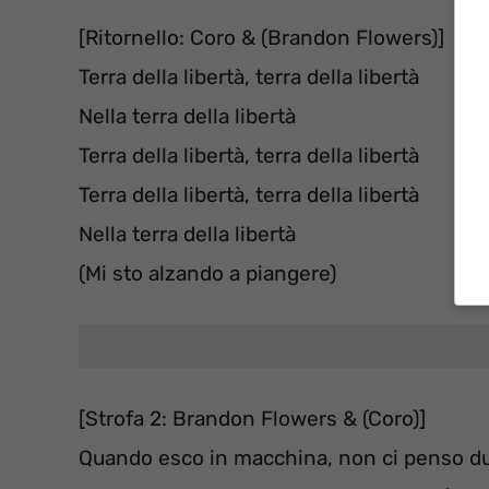
[Ritornello: Coro & (Brandon Flowers)]
Terra della libertà, terra della libertà
Nella terra della libertà
Terra della libertà, terra della libertà
Terra della libertà, terra della libertà
Nella terra della libertà
(Mi sto alzando a piangere)
[Strofa 2: Brandon Flowers & (Coro)]
Quando esco in macchina, non ci penso du