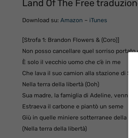
Land Of The Free traduzio
Download su:
Amazon
–
iTunes
[Strofa 1: Brandon Flowers & (Coro)]
Non posso cancellare quel sorriso portato 
È solo il vecchio uomo che c’è in me
Che lava il suo camion alla stazione di Sinc
Nella terra della libertà (Ooh)
Sua madre, la famiglia di Adeline, venne a
Estraeva il carbone e piantò un seme
Giù in quelle miniere sotterranee della Pe
(Nella terra della libertà)