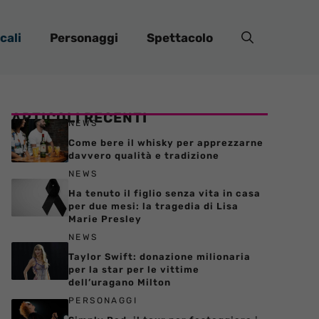
cali
Personaggi
Spettacolo
ARTICOLI RECENTI
NEWS
Come bere il whisky per apprezzarne
davvero qualità e tradizione
NEWS
Ha tenuto il figlio senza vita in casa
per due mesi: la tragedia di Lisa
Marie Presley
NEWS
Taylor Swift: donazione milionaria
per la star per le vittime
dell’uragano Milton
PERSONAGGI