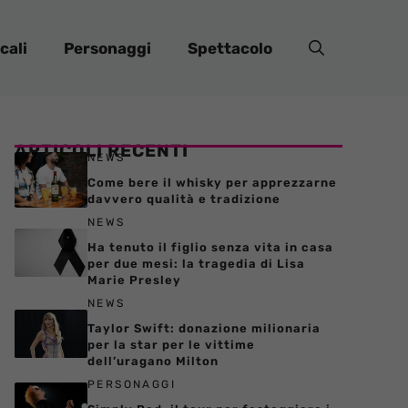
cali
Personaggi
Spettacolo
ARTICOLI RECENTI
NEWS
Come bere il whisky per apprezzarne
davvero qualità e tradizione
NEWS
Ha tenuto il figlio senza vita in casa
per due mesi: la tragedia di Lisa
Marie Presley
NEWS
Taylor Swift: donazione milionaria
per la star per le vittime
dell’uragano Milton
PERSONAGGI