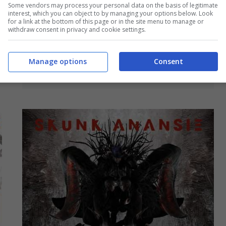
Some vendors may process your personal data on the basis of legitimate
interest, which you can object to by managing your options below. Look
for a link at the bottom of this page or in the site menu to manage or
withdraw consent in privacy and cookie settings.
Skunk Anansie, Love Someone Else:
testo, traduzione e video ufficiale
Manage options
Consent
14 Novembre 2015