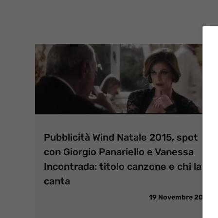
Pubblicità Wind Natale 2015, spot
con Giorgio Panariello e Vanessa
Incontrada: titolo canzone e chi la
canta
19 Novembre 2015