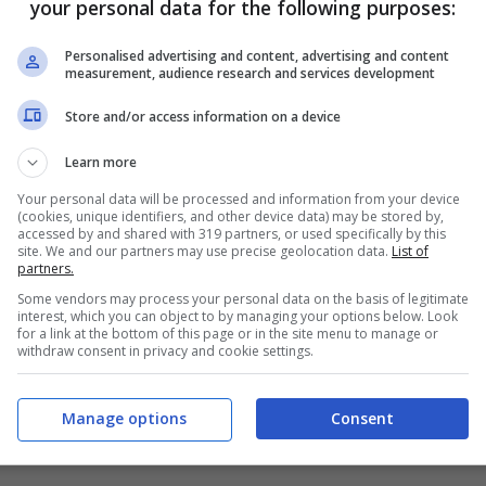
your personal data for the following purposes:
Kovacs, My Love: traduzione testo,
Personalised advertising and content, advertising and content
video ufficiale, significato (spot
measurement, audience research and services development
Lancia Ypsilon)
Store and/or access information on a device
8 Marzo 2015
Learn more
Your personal data will be processed and information from your device
(cookies, unique identifiers, and other device data) may be stored by,
accessed by and shared with 319 partners, or used specifically by this
site. We and our partners may use precise geolocation data.
List of
partners.
Some vendors may process your personal data on the basis of legitimate
interest, which you can object to by managing your options below. Look
for a link at the bottom of this page or in the site menu to manage or
withdraw consent in privacy and cookie settings.
Manage options
Consent