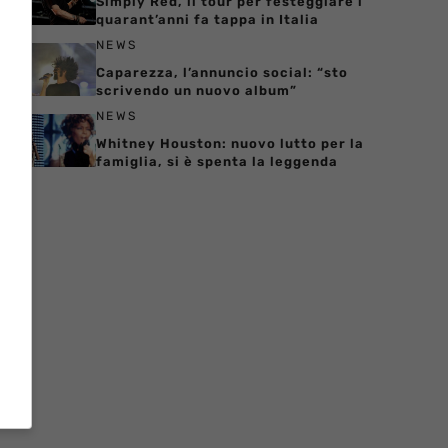
Simply Red, il tour per festeggiare i
quarant’anni fa tappa in Italia
NEWS
Caparezza, l’annuncio social: “sto
scrivendo un nuovo album”
NEWS
Whitney Houston: nuovo lutto per la
famiglia, si è spenta la leggenda