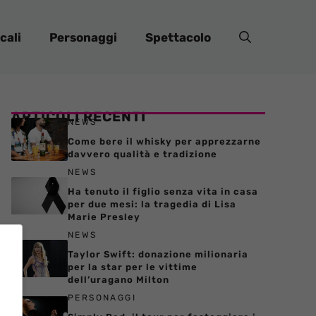
cali
Personaggi
Spettacolo
ARTICOLI RECENTI
NEWS
Come bere il whisky per apprezzarne
davvero qualità e tradizione
NEWS
Ha tenuto il figlio senza vita in casa
per due mesi: la tragedia di Lisa
Marie Presley
NEWS
Taylor Swift: donazione milionaria
per la star per le vittime
dell’uragano Milton
PERSONAGGI