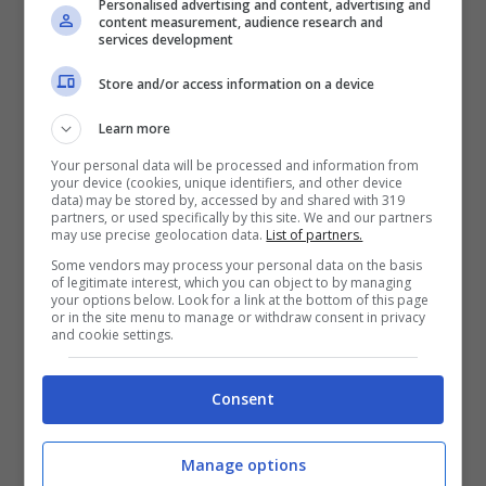
Personalised advertising and content, advertising and
content measurement, audience research and
services development
Store and/or access information on a device
Learn more
ARTICOLI RECENTI
NEWS
Your personal data will be processed and information from
your device (cookies, unique identifiers, and other device
Come bere il whisky per
data) may be stored by, accessed by and shared with 319
apprezzarne davvero
partners, or used specifically by this site. We and our partners
qualità e tradizione
may use precise geolocation data.
List of partners.
NEWS
Some vendors may process your personal data on the basis
Ha tenuto il figlio senza
of legitimate interest, which you can object to by managing
your options below. Look for a link at the bottom of this page
vita in casa per due mesi:
or in the site menu to manage or withdraw consent in privacy
la tragedia di Lisa Marie
and cookie settings.
Presley
NEWS
Taylor Swift: donazione
Consent
milionaria per la star per
le vittime dell’uragano
Milton
Manage options
PERSONAGGI