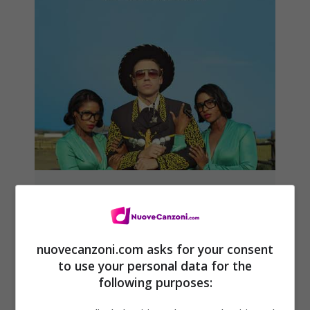
White Walls nuovo singolo di
Macklemore & Ryan Lewis ft.
Schoolboy Q e Hollis
nuovecanzoni.com asks for your consent
to use your personal data for the
27 Gennaio 2014
following purposes: