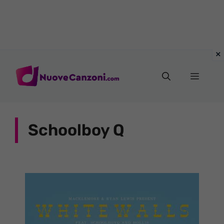
Vai
al
Menu
contenuto
Schoolboy Q