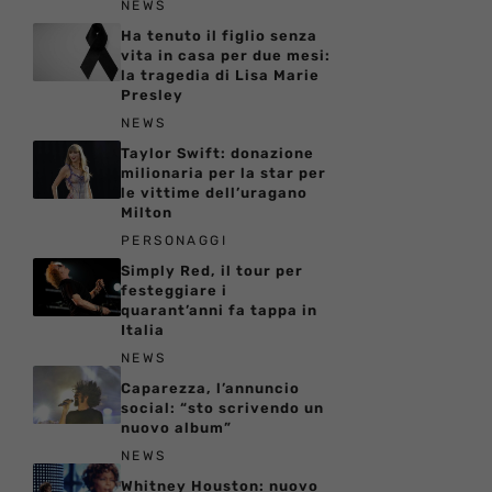
NEWS
Ha tenuto il figlio senza
vita in casa per due mesi:
la tragedia di Lisa Marie
Presley
NEWS
Taylor Swift: donazione
milionaria per la star per
le vittime dell’uragano
Milton
PERSONAGGI
Simply Red, il tour per
festeggiare i
quarant’anni fa tappa in
Italia
NEWS
Caparezza, l’annuncio
social: “sto scrivendo un
nuovo album”
NEWS
Whitney Houston: nuovo