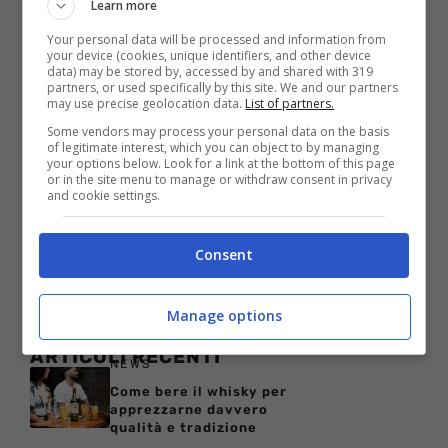
Learn more
Your personal data will be processed and information from
your device (cookies, unique identifiers, and other device
Nero “Into The Past” dalla
data) may be stored by, accessed by and shared with 319
partners, or used specifically by this site. We and our partners
colonna sonora de Il Grande
may use precise geolocation data.
List of partners.
Gatsby
Some vendors may process your personal data on the basis
of legitimate interest, which you can object to by managing
25 Maggio 2013
your options below. Look for a link at the bottom of this page
or in the site menu to manage or withdraw consent in privacy
and cookie settings.
Consent
Manage options
ARTICOLI RECENTI
NEWS
Come bere il whisky per
apprezzarne davvero
qualità e tradizione