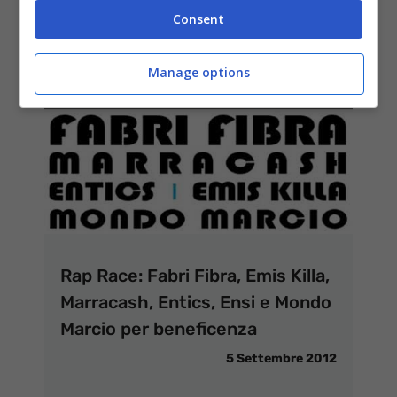
Consent
Manage options
Rap Race: Fabri Fibra, Emis Killa,
Marracash, Entics, Ensi e Mondo
Marcio per beneficenza
5 Settembre 2012