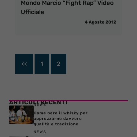
Mondo Marcio “Fight Rap” Video
Ufficiale
4 Agosto 2012
<<
1
2
ARTICOLI RECENTI
NEWS
Come bere il whisky per
apprezzarne davvero
qualità e tradizione
NEWS