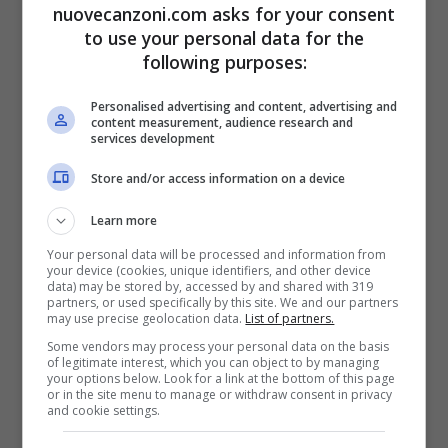
nuovecanzoni.com asks for your consent
to use your personal data for the
following purposes:
Personalised advertising and content, advertising and
content measurement, audience research and
services development
Store and/or access information on a device
Mondo Marcio “Senza Cuore”
Learn more
Video Ufficiale
Your personal data will be processed and information from
your device (cookies, unique identifiers, and other device
29 Settembre 2012
data) may be stored by, accessed by and shared with 319
partners, or used specifically by this site. We and our partners
may use precise geolocation data.
List of partners.
Some vendors may process your personal data on the basis
of legitimate interest, which you can object to by managing
your options below. Look for a link at the bottom of this page
or in the site menu to manage or withdraw consent in privacy
and cookie settings.