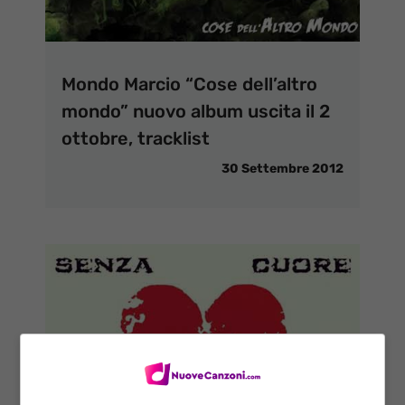
Mondo Marcio “Cose dell’altro
mondo” nuovo album uscita il 2
ottobre, tracklist
30 Settembre 2012