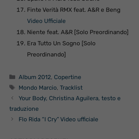
Finte Verità RMX feat. A&R e Beng
Video Ufficiale
Niente feat. A&R [Solo Preordinando]
Era Tutto Un Sogno [Solo
Preordinando]
Categorie
Album 2012
,
Copertine
Tag
Mondo Marcio
,
Tracklist
Your Body, Christina Aguilera, testo e
traduzione
Flo Rida “I Cry” Video ufficiale