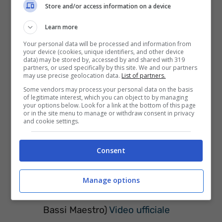
Store and/or access information on a device
Learn more
Your personal data will be processed and information from
your device (cookies, unique identifiers, and other device
data) may be stored by, accessed by and shared with 319
partners, or used specifically by this site. We and our partners
Tracklist Cose dell’altro mondo – Mondo
may use precise geolocation data.
List of partners.
Marcio
Some vendors may process your personal data on the basis
of legitimate interest, which you can object to by managing
your options below. Look for a link at the bottom of this page
or in the site menu to manage or withdraw consent in privacy
Senza Cuore
Video Ufficiale
and cookie settings.
Primo Interludio
Consent
Chi Temo Di Più feat. Danti
Kilo feat. J-Ax e Rido
Manage options
Cose Dell’Altro Mondo (Scratch di
Bassi Maestro)
Video ufficiale