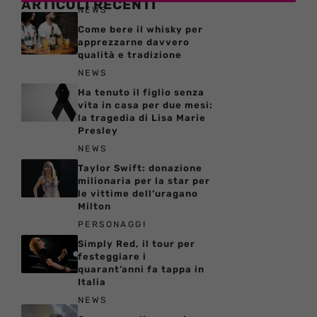
ARTICOLI RECENTI
NEWS
Come bere il whisky per
apprezzarne davvero
qualità e tradizione
NEWS
Ha tenuto il figlio senza
vita in casa per due mesi:
la tragedia di Lisa Marie
Presley
NEWS
Taylor Swift: donazione
milionaria per la star per
le vittime dell’uragano
Milton
PERSONAGGI
Simply Red, il tour per
festeggiare i
quarant’anni fa tappa in
Italia
NEWS