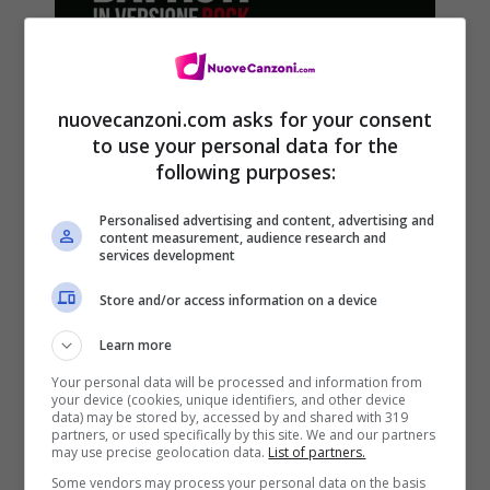
nuovecanzoni.com asks for your consent
to use your personal data for the
following purposes:
Personalised advertising and content, advertising and
content measurement, audience research and
services development
Le canzoni di Mogol Battisti in
versione rock New Era, album in
Store and/or access information on a device
uscita oggi: tracce e copertina
Learn more
18 Novembre 2014
Your personal data will be processed and information from
your device (cookies, unique identifiers, and other device
data) may be stored by, accessed by and shared with 319
partners, or used specifically by this site. We and our partners
may use precise geolocation data.
List of partners.
Some vendors may process your personal data on the basis