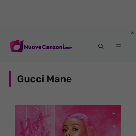
Vai
al
Menu
contenuto
Gucci Mane