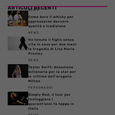
ARTICOLI RECENTI
NEWS
Come bere il whisky per
apprezzarne davvero
qualità e tradizione
NEWS
Ha tenuto il figlio senza
vita in casa per due mesi:
la tragedia di Lisa Marie
Presley
NEWS
Taylor Swift: donazione
milionaria per la star per
le vittime dell’uragano
Milton
PERSONAGGI
Simply Red, il tour per
festeggiare i
quarant’anni fa tappa in
Italia
NEWS