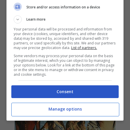
Store and/or access information on a device
Selena Gomez feat. Gucci Mane
Learn more
nel nuovo singolo Fetish: audio
Your personal data will be processed and information from
your device (cookies, unique identifiers, and other device
e traduzione del testo + video
data) may be stored by, accessed by and shared with 319
partners, or used specifically by this site. We and our partners
13 Luglio 2017
may use precise geolocation data.
List of partners.
Some vendors may process your personal data on the basis
of legitimate interest, which you can object to by managing
your options below. Look for a link at the bottom of this page
or in the site menu to manage or withdraw consent in privacy
and cookie settings.
Consent
Manage options