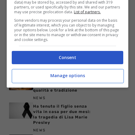
data) may be stored by, accessed by and shared with 319
partners, or used specifically by this site. We and our partners
15 Marzo 2019
may use precise geolocation data.
List of partners.
Some vendors may process your personal data on the basis
of legitimate interest, which you can object to by managing
your options below. Look for a link at the bottom of this page
or in the site menu to manage or withdraw consent in privacy
and cookie settings.
Consent
ARTICOLI RECENTI
NEWS
Manage options
Come bere il whisky per
apprezzarne davvero
qualità e tradizione
NEWS
Ha tenuto il figlio senza
vita in casa per due mesi:
la tragedia di Lisa Marie
Presley
NEWS