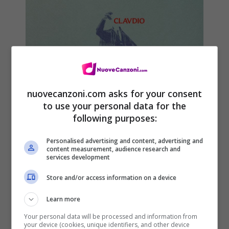
nuovecanzoni.com asks for your consent
to use your personal data for the
following purposes:
Personalised advertising and content, advertising and
content measurement, audience research and
services development
Store and/or access information on a device
Clavdio – Nacchere: audio e
Learn more
testo della nuova canzone dal
Your personal data will be processed and information from
your device (cookies, unique identifiers, and other device
disco d’esordio