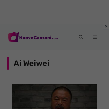
Vai
al
Menu
contenuto
Ai Weiwei