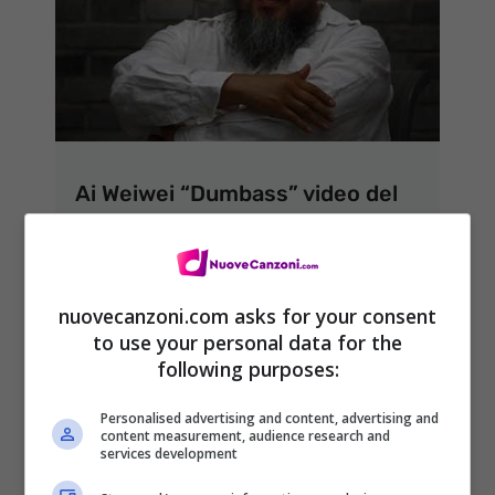
Ai Weiwei “Dumbass” video del
brano sui diritti umani
23 Maggio 2013
nuovecanzoni.com asks for your consent
to use your personal data for the
following purposes:
Personalised advertising and content, advertising and
content measurement, audience research and
services development
ARTICOLI RECENTI
NEWS