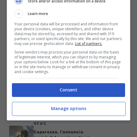
Store and/or access information on a device
Come bere il whisky per
apprezzarne davvero
Learn more
qualità e tradizione
Your personal data will be processed and information from
NEWS
your device (cookies, unique identifiers, and other device
data) may be stored by, accessed by and shared with 319
Ha tenuto il figlio senza
partners, or used specifically by this site. We and our partners
vita in casa per due mesi:
may use precise geolocation data.
List of partners.
la tragedia di Lisa Marie
Presley
Some vendors may process your personal data on the basis
of legitimate interest, which you can object to by managing
NEWS
your options below. Look for a link at the bottom of this page
Taylor Swift: donazione
or in the site menu to manage or withdraw consent in privacy
and cookie settings.
milionaria per la star per
le vittime dell’uragano
Milton
Consent
PERSONAGGI
Simply Red, il tour per
festeggiare i
Manage options
quarant’anni fa tappa in
Italia
NEWS
Caparezza, l’annuncio