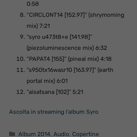
0:58
“CIRCLONT14 [152.97]” (shrymoming
mix) 7:21
“syro u473t8+e [141.98]”
(piezoluminescence mix) 6:32
“PAPAT4 [155]” (pineal mix) 4:18
“s950tx16wasr10 [163.97]” (earth
portal mix) 6:01
“aisatsana [102]” 5:21
Ascolta in streaming l’album Syro
Categorie
Album 2014
,
Audio
,
Copertine