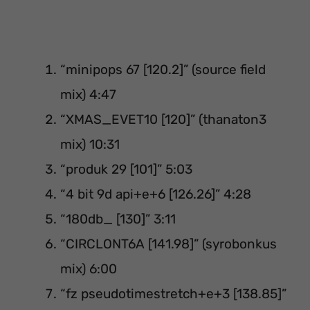
“minipops 67 [120.2]” (source field
mix) 4:47
“XMAS_EVET10 [120]” (thanaton3
mix) 10:31
“produk 29 [101]” 5:03
“4 bit 9d api+e+6 [126.26]” 4:28
“180db_ [130]” 3:11
“CIRCLONT6A [141.98]” (syrobonkus
mix) 6:00
“fz pseudotimestretch+e+3 [138.85]”