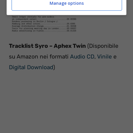
Manage options
Tracklist Syro – Aphex Twin
(Disponibile
su Amazon nei formati
Audio CD
,
Vinile
e
Digital Download
)