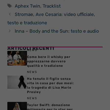
Tag
Aphex Twin
,
Tracklist
Stromae, Ave Cesaria: video ufficiale,
testo e traduzione
Inna – Body and the Sun: testo e audio
ARTICOLI RECENTI
NEWS
Come bere il whisky per
apprezzarne davvero
qualità e tradizione
NEWS
Ha tenuto il figlio senza
vita in casa per due mesi:
la tragedia di Lisa Marie
Presley
NEWS
Taylor Swift: donazione
milionaria per la star per