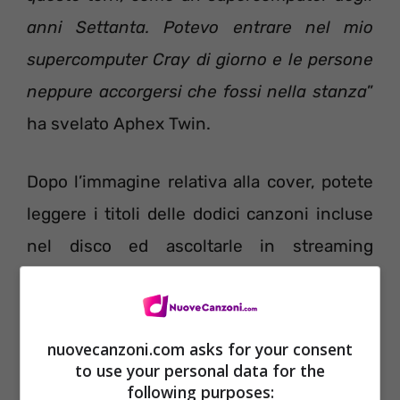
anni Settanta. Potevo entrare nel mio
supercomputer Cray di giorno e le persone
neppure accorgersi che fossi nella stanza
”
ha svelato Aphex Twin.
Dopo l’immagine relativa alla cover, potete
leggere i titoli delle dodici canzoni incluse
nel disco ed ascoltarle in streaming
gratuito.
nuovecanzoni.com asks for your consent
to use your personal data for the
following purposes: