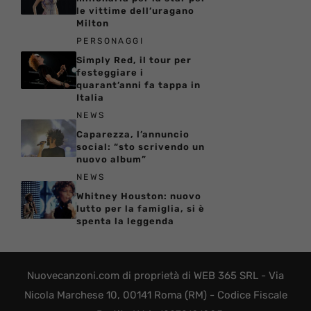
le vittime dell’uragano
Milton
PERSONAGGI
Simply Red, il tour per
festeggiare i
quarant’anni fa tappa in
Italia
NEWS
Caparezza, l’annuncio
social: “sto scrivendo un
nuovo album”
NEWS
Whitney Houston: nuovo
lutto per la famiglia, si è
spenta la leggenda
Nuovecanzoni.com di proprietà di WEB 365 SRL - Via
Nicola Marchese 10, 00141 Roma (RM) - Codice Fiscale