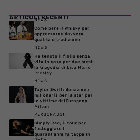
ARTICOLI RECENTI
NEWS
Come bere il whisky per
apprezzarne davvero
qualità e tradizione
NEWS
Ha tenuto il figlio senza
vita in casa per due mesi:
la tragedia di Lisa Marie
Presley
NEWS
Taylor Swift: donazione
milionaria per la star per
le vittime dell’uragano
Milton
PERSONAGGI
Simply Red, il tour per
festeggiare i
quarant’anni fa tappa in
Italia