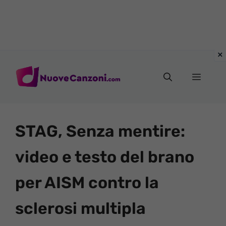
Vai
al
Menu
contenuto
STAG, Senza mentire:
video e testo del brano
per AISM contro la
sclerosi multipla