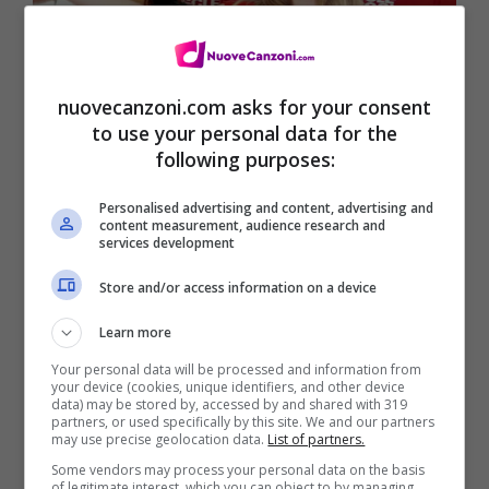
Senza mentire testo – Stag
(
Digital
nuovecanzoni.com asks for your consent
Download
)
to use your personal data for the
following purposes:
Mi tufferò in un mare d’asfalto
Personalised advertising and content, advertising and
content measurement, audience research and
Mi schianterò diventando cemento
services development
Store and/or access information on a device
Mi ghiaccerò come fossi di neve
Learn more
Imparerò come cadere bene
Your personal data will be processed and information from
your device (cookies, unique identifiers, and other device
data) may be stored by, accessed by and shared with 319
partners, or used specifically by this site. We and our partners
may use precise geolocation data.
List of partners.
Some vendors may process your personal data on the basis
of legitimate interest, which you can object to by managing