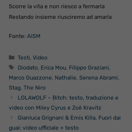
Scorre la vita e non riesco a fermarla
Restando insieme riusciremo ad amarla
Fonte:
AISM
Categorie
Testi
,
Video
Tag
Diodato
,
Erica Mou
,
Filippo Graziani
,
Marco Guazzone
,
Nathalie
,
Serena Abrami
,
Stag
,
The Niro
LOLAWOLF – Bitch: testo, traduzione e
video con Miley Cyrus e Zoë Kravitz
Gianluca Grignani & Emis Killa, Fuori dai
guai: video ufficiale + testo