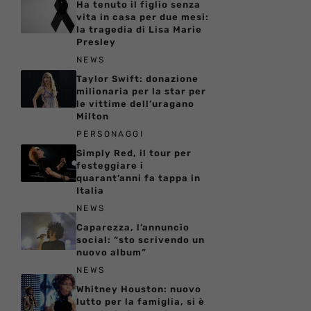
Ha tenuto il figlio senza
vita in casa per due mesi:
la tragedia di Lisa Marie
Presley
NEWS
Taylor Swift: donazione
milionaria per la star per
le vittime dell’uragano
Milton
PERSONAGGI
Simply Red, il tour per
festeggiare i
quarant’anni fa tappa in
Italia
NEWS
Caparezza, l’annuncio
social: “sto scrivendo un
nuovo album”
NEWS
Whitney Houston: nuovo
lutto per la famiglia, si è