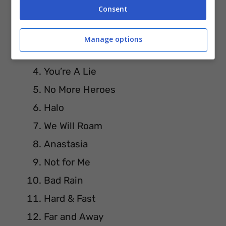
Consent
Apocalyptic Love
One Last Thrill
Manage options
Standing in the Sun
You’re A Lie
No More Heroes
Halo
We Will Roam
Anastasia
Not for Me
Bad Rain
Hard & Fast
Far and Away