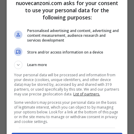
nuovecanzoni.com asks for your consent
troverà un magazine e diversi bonus track.
to use your personal data for the
following purposes:
Questa versione, sarà rilasciata nella data di
cui sopra.
Personalised advertising and content, advertising and
content measurement, audience research and
services development
Store and/or access information on a device
Learn more
Your personal data will be processed and information from
your device (cookies, unique identifiers, and other device
data) may be stored by, accessed by and shared with 319
partners, or used specifically by this site. We and our partners
may use precise geolocation data.
List of partners.
Some vendors may process your personal data on the basis
of legitimate interest, which you can object to by managing
your options below. Look for a link at the bottom of this page
or in the site menu to manage or withdraw consent in privacy
and cookie settings.
Tracklist