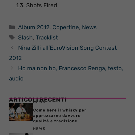
Shots Fired
Categorie
Album 2012
,
Copertine
,
News
Tag
Slash
,
Tracklist
Nina Zilli all’EuroVision Song Contest
2012
Ho ma non ho, Francesco Renga, testo,
audio
ARTICOLI RECENTI
NEWS
Come bere il whisky per
apprezzarne davvero
qualità e tradizione
NEWS